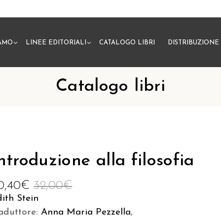
IAMO
LINEE EDITORIALI
CATALOGO LIBRI
DISTRIBUZIONE
N
Catalogo libri
ntroduzione alla filosofia
0,40
€
32,00
€
ith Stein
aduttore:
Anna Maria Pezzella
,