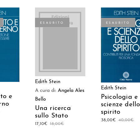
ESAURITO
ESAURITO
LEGGI TUTTO
TTO
LEGGI TUTTO
Edith Stein
Edith Stein
A cura di:
Angela Ales
ito e
Psicologia e
Bello
rno
scienze dell
Una ricerca
spirito
€
sullo Stato
38,00
€
40,00
€
17,10
€
18,00
€