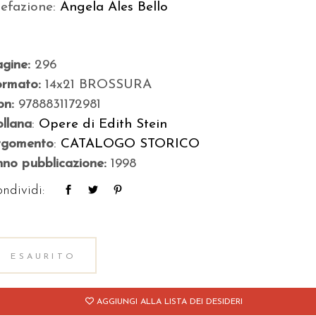
refazione:
Angela Ales Bello
agine:
296
ormato:
14x21 BROSSURA
bn:
9788831172981
llana
:
Opere di Edith Stein
rgomento
:
CATALOGO STORICO
no pubblicazione:
1998
ndividi:
ESAURITO
AGGIUNGI ALLA LISTA DEI DESIDERI