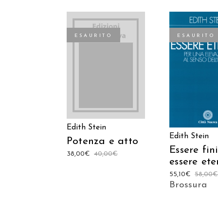
ESAURITO
ESAURITO
LEGGI TUTTO
LEGGI TU
Edith Stein
Edith Stein
Potenza e atto
Essere fin
38,00
€
40,00
€
essere ete
55,10
€
58,00
Brossura