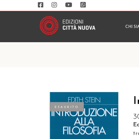
CHI S
I
ESAURITO
3
Ed
tr