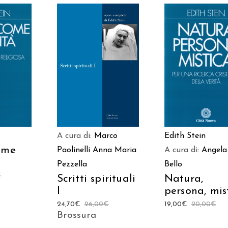
 AL
AGGIUNGI AL
AGGIUNGI AL
LO
CARRELLO
CARRELLO
A cura di:
Marco
Edith Stein
ome
Paolinelli
Anna Maria
A cura di:
Angela
Pezzella
Bello
€
Scritti spirituali
Natura,
I
persona, mis
24,70
€
26,00
€
19,00
€
20,00
€
Brossura