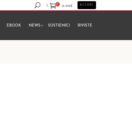
0
ACCEDI
0,00
€
EBOOK
NEWS
SOSTIENICI
RIVISTE
essun prodotto nel carrello.