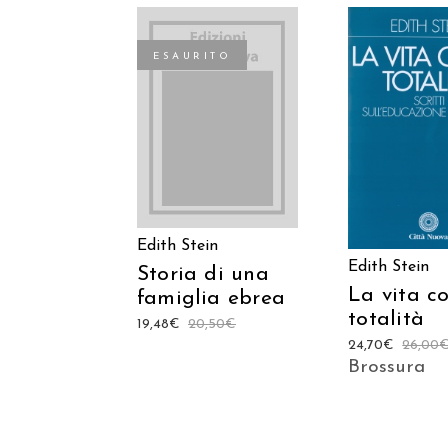
ESAURITO
AGGIUNGI
LEGGI TUTTO
CARREL
Edith Stein
Edith Stein
Storia di una
La vita c
famiglia ebrea
totalità
19,48
€
20,50
€
24,70
€
26,00
Brossura