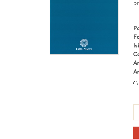
p
P
F
Is
Co
A
An
Co