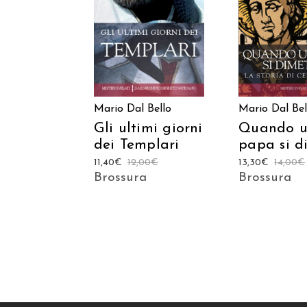
AGGIUNGI AL
AGGIUNGI
CARRELLO
CARREL
Mario Dal Bello
Mario Dal Bel
Gli ultimi giorni
Quando 
dei Templari
papa si d
11,40
€
12,00
€
13,30
€
14,00
€
Brossura
Brossura