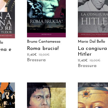
AGGIUNGI AL
AGGIUNGI AL
 AL
CARRELLO
CARRELLO
LO
Bruno Cantamessa
Mario Dal Bello
lo
Roma brucia!
La congiura
ena e
Hitler
11,40
€
12,00
€
Brossura
11,40
€
12,00
€
Brossura
AGGIUNGI AL