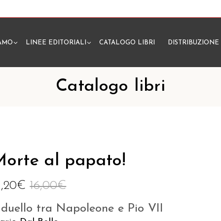
IAMO
LINEE EDITORIALI
CATALOGO LIBRI
DISTRIBUZIONE
N
Catalogo libri
orte al papato!
5,20
€
16,00
€
l duello tra Napoleone e Pio VII