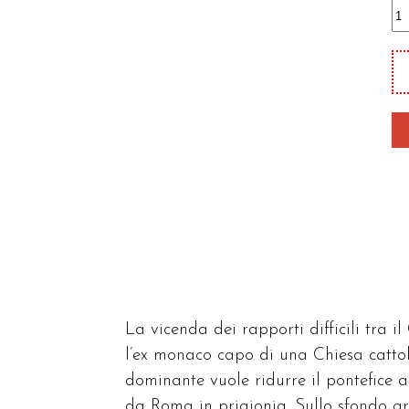
M
al
pa
qu
La vicenda dei rapporti difficili tra il
l’ex monaco capo di una Chiesa cattol
dominante vuole ridurre il pontefice a
da Roma in prigionia. Sullo sfondo gr