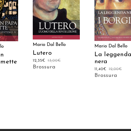
 AL
AGGIUNGI AL
CARRELLO
LO
CARRELLO
Mario Dal Bello
Mario Dal Bello
lo
Lutero
La leggend
un
nera
12,35
€
13,00
€
imette
Brossura
11,40
€
12,00
€
Brossura