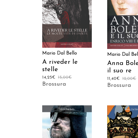
AGGIUNGI AL
AGGIUNGI
CARRELLO
CARREL
Mario Dal Bello
Mario Dal Bel
A riveder le
Anna Bol
stelle
il suo re
14,25
€
15,00
€
11,40
€
12,00
€
Brossura
Brossura