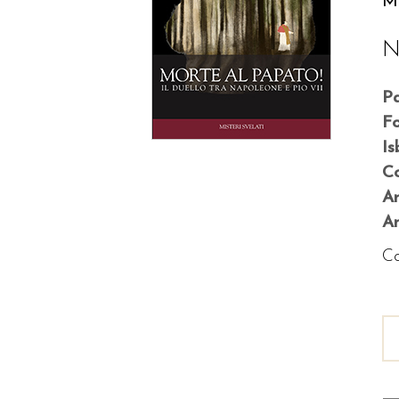
Ma
N
P
F
Is
Co
A
An
Co