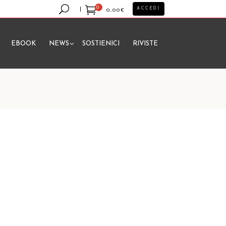
0
ACCEDI
0,00
€
EBOOK
NEWS
SOSTIENICI
RIVISTE
essun prodotto nel carrello.