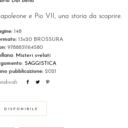
rio Dal Bello
apoleone e Pio VII, una storia da scoprire.
agine:
148
ormato:
13x20 BROSSURA
bn:
9788831164580
llana
:
Misteri svelati
rgomento
:
SAGGISTICA
no pubblicazione:
2021
ndividi:
DISPONIBILE