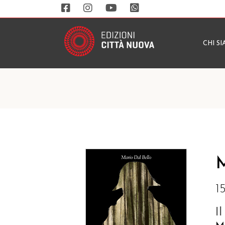
CHI S
M
1
I