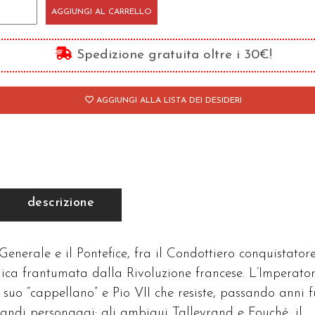
orte
AGGIUNGI AL CARRELLO
pato!
Spedizione gratuita oltre i 30€!
antità
AGGIUNGI ALLA LISTA DEI DESIDERI
descrizione
 Generale e il Pontefice, fra il Condottiero conquistator
ica frantumata dalla Rivoluzione francese. L’Imperato
 suo “cappellano” e Pio VII che resiste, passando anni f
andi personaggi: gli ambigui Talleyrand e Fouché, il