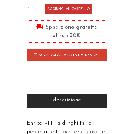
Anna
AGGIUNGI AL CARRELLO
Bolena
e
Spedizione gratuita
il
oltre i 30€!
suo
re
AGGIUNGI ALLA LISTA DEI DESIDERI
quantità
descrizione
Enrico VIII, re d’Inghilterra,
perde la testa per lei: è giovane,