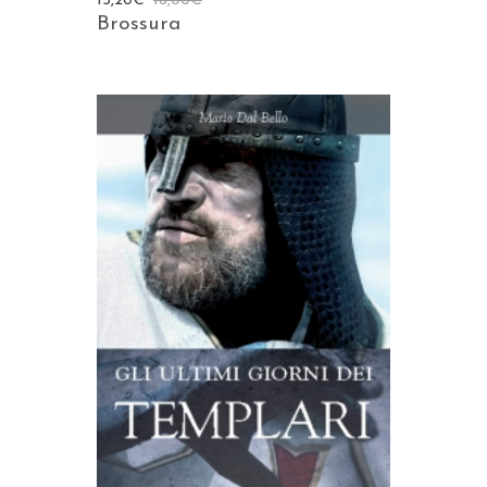
15,20
€
16,00
€
Brossura
AGGIUNGI AL CARRELLO