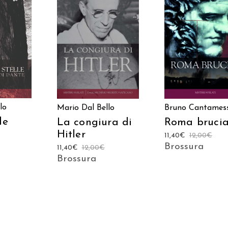
 AL
AGGIUNGI AL
AGGIUNGI AL
LO
CARRELLO
CARRELLO
lo
Mario Dal Bello
Bruno Cantames
le
La congiura di
Roma brucia
Hitler
11,40
€
12,00
€
Brossura
11,40
€
12,00
€
Brossura