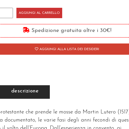
tero
AGGIUNGI AL CARRELLO
antità
Spedizione gratuita oltre i 30€!
AGGIUNGI ALLA LISTA DEI DESIDERI
descrizione
rotestante che prende le mosse da Martin Lutero (1517)
a documentato, le varie fasi degli anni fecondi di ques
il volto dell’Europa. Dall’esperienza in convento, ai