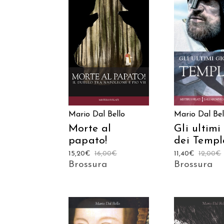
AGGIUNGI AL
AGGIUNGI
CARRELLO
CARREL
Mario Dal Bello
Mario Dal Bel
Morte al
Gli ultimi
papato!
dei Templ
15,20
€
16,00
€
11,40
€
12,00
€
Brossura
Brossura