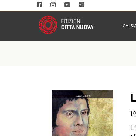
CHI S
L
1
L