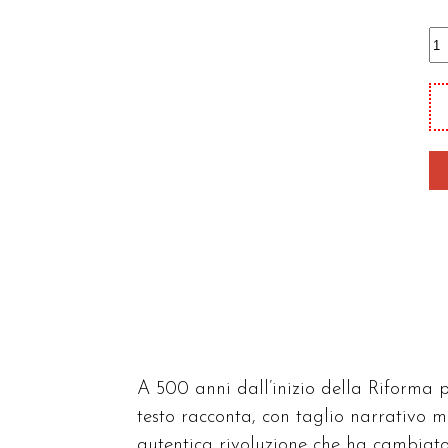
Lu
qu
A 500 anni dall’inizio della Riforma p
testo racconta, con taglio narrativo m
autentica rivoluzione che ha cambiato 