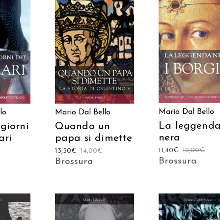
 AL
AGGIUNGI AL
AGGIUNGI AL
LO
CARRELLO
CARRELLO
Mario Dal Bello
lo
Mario Dal Bello
La leggend
 giorni
Quando un
nera
ari
papa si dimette
11,40
€
12,00
€
13,30
€
14,00
€
Brossura
Brossura