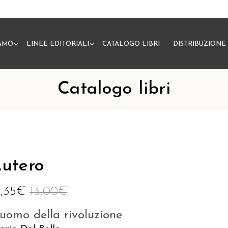
IAMO
LINEE EDITORIALI
CATALOGO LIBRI
DISTRIBUZIONE
N
Catalogo libri
utero
2,35
€
13,00
€
'uomo della rivoluzione