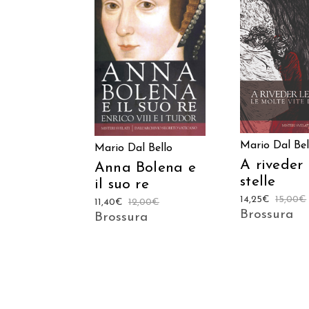
AGGIUNGI
AGGIUNGI AL
CARREL
CARRELLO
Mario Dal Bel
Mario Dal Bello
A riveder 
Anna Bolena e
stelle
il suo re
14,25
€
15,00
€
11,40
€
12,00
€
Brossura
Brossura