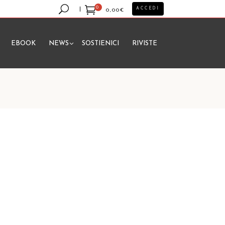
0
ACCEDI
0,00
€
EBOOK
NEWS
SOSTIENICI
RIVISTE
essun prodotto nel carrello.