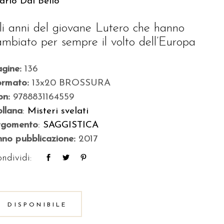
rio Dal Bello
li anni del giovane Lutero che hanno
ambiato per sempre il volto dell’Europa
agine:
136
ormato:
13x20 BROSSURA
bn:
9788831164559
llana
:
Misteri svelati
rgomento
:
SAGGISTICA
no pubblicazione:
2017
ndividi:
DISPONIBILE