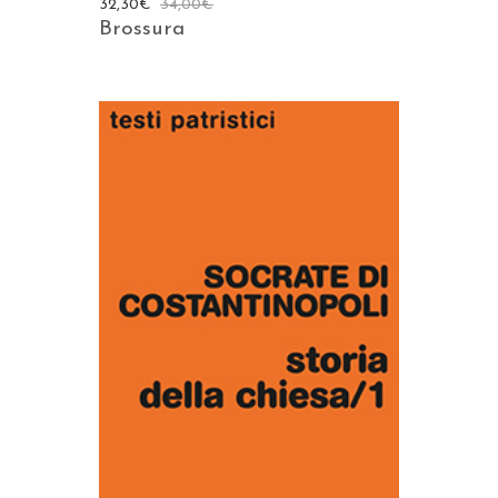
32,30
€
34,00
€
Brossura
AGGIUNGI AL CARRELLO