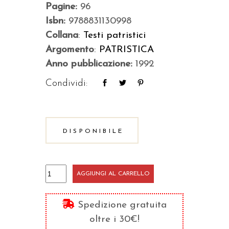
Pagine:
96
Isbn:
9788831130998
Collana
:
Testi patristici
Argomento
:
PATRISTICA
Anno pubblicazione:
1992
Condividi:
DISPONIBILE
Le
AGGIUNGI AL CARRELLO
genti
dell'India
Spedizione gratuita
e
oltre i 30€!
i