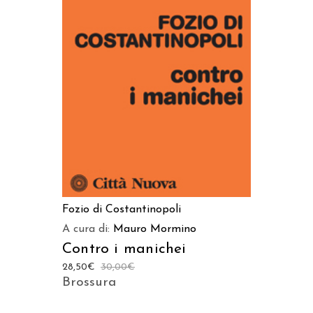
AGGIUNGI AL CARRELLO
Fozio di Costantinopoli
A cura di:
Mauro Mormino
Contro i manichei
28,50
€
30,00
€
Brossura