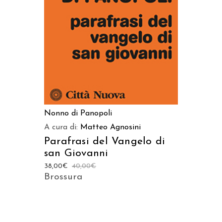
AGGIUNGI AL CARRELLO
Nonno di Panopoli
A cura di:
Matteo Agnosini
Parafrasi del Vangelo di
san Giovanni
38,00
€
40,00
€
Brossura