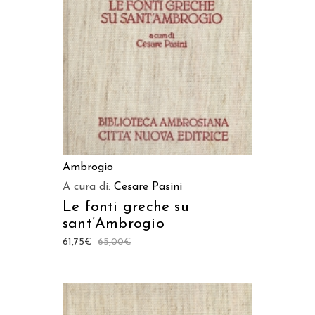
LEGGI TUTTO
Ambrogio
A cura di:
Cesare Pasini
Le fonti greche su
sant’Ambrogio
61,75
€
65,00
€