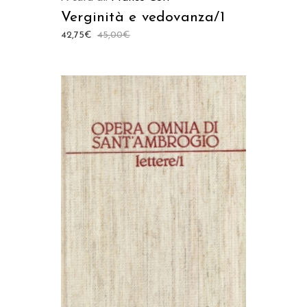
Verginità e vedovanza/1
42,75
€
45,00
€
AGGIUNGI AL CARRELLO