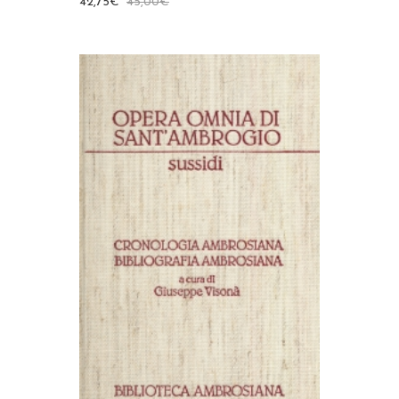
42,75
€
45,00
€
AGGIUNGI AL CARRELLO