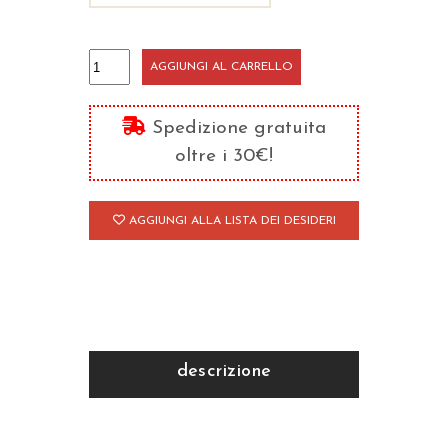
Le
AGGIUNGI AL CARRELLO
due
apologie
Spedizione gratuita
di
oltre i 30€!
David
quantità
AGGIUNGI ALLA LISTA DEI DESIDERI
descrizione