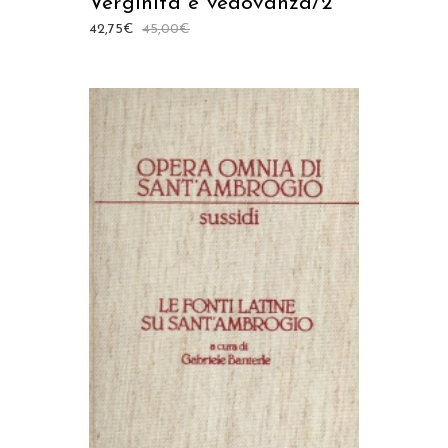
Verginità e vedovanza/2
42,75
€
45,00
€
AGGIUNGI AL CARRELLO