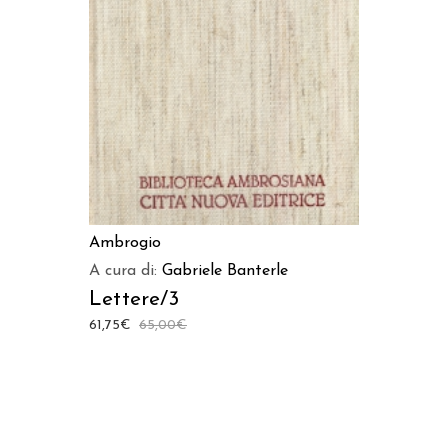
AGGIUNGI AL CARRELLO
Ambrogio
A cura di:
Gabriele Banterle
Lettere/3
61,75
€
65,00
€