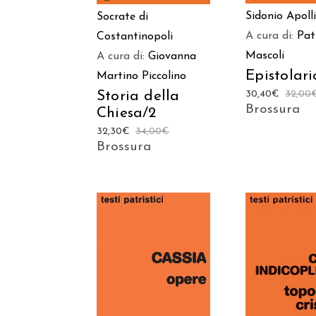
Sidonio Apoll
Socrate di
A cura di:
Pat
Costantinopoli
Mascoli
A cura di:
Giovanna
Epistolari
Martino Piccolino
30,40
€
32,00
Storia della
Brossura
Chiesa/2
32,30
€
34,00
€
Brossura
AGGIUNGI AL
AGGIUNGI
CARRELLO
CARREL