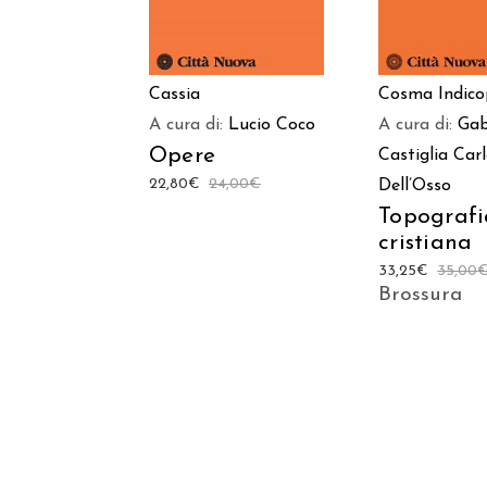
Cassia
Cosma Indico
A cura di:
Lucio Coco
A cura di:
Gab
Opere
Castiglia
Car
22,80
€
24,00
€
Dell’Osso
Topografi
cristiana
33,25
€
35,00
Brossura