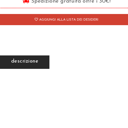
Spedizione gratuita oltre i 30€!
poli
antità
AGGIUNGI ALLA LISTA DEI DESIDERI
descrizione