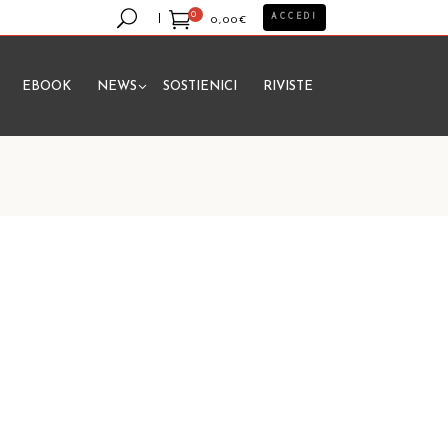
0
ACCEDI
0,00
€
EBOOK
NEWS
SOSTIENICI
RIVISTE
essun prodotto nel carrello.