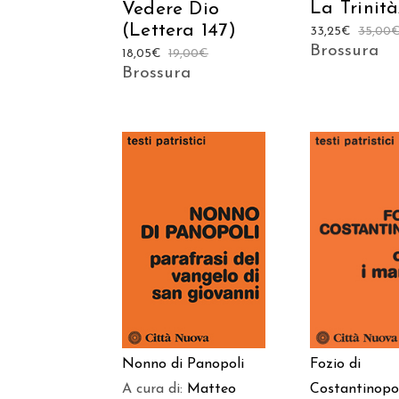
La Trinità
Vedere Dio
(Lettera 147)
33,25
€
35,00
Brossura
18,05
€
19,00
€
Brossura
AGGIUNGI AL
AGGIUNGI
CARRELLO
CARREL
Nonno di Panopoli
Fozio di
A cura di:
Matteo
Costantinopo