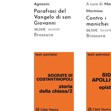
Agnosini
A cura di:
Ma
Parafrasi del
Mormino
Vangelo di san
Contro i
Giovanni
manichei
38,00
€
40,00
€
28,50
€
30,00
Brossura
Brossura
AGGIUNGI
AGGIUNGI AL
CARREL
CARRELLO