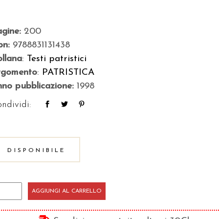
agine:
200
bn:
9788831131438
llana
:
Testi patristici
rgomento
:
PATRISTICA
no pubblicazione:
1998
ndividi:
DISPONIBILE
a
AGGIUNGI AL CARRELLO
cazione
i