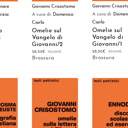
Giovanni Crisos
inare
Giovanni Crisostomo
A cura di:
Domen
rizia
A cura di:
Domenico
Ciarlo
Ciarlo
Omelie sul
o
Omelie sul
Vangelo di
Vangelo di
€
Giovanni/1
Giovanni/2
28,50
€
30,00
€
28,50
€
30,00
€
Brossura
Brossura
 AL
AGGIUNGI AL
AGGIUNGI AL
LO
CARRELLO
CARRELLO