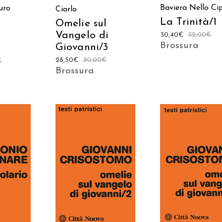
Baviera
Nello Cip
uro
Ciarlo
La Trinità/1
Omelie sul
Vangelo di
30,40
€
32,00
€
Brossura
Giovanni/3
28,50
€
30,00
€
€
Brossura
AGGIUNGI AL
 AL
AGGIUNGI AL
CARRELLO
LO
CARRELLO