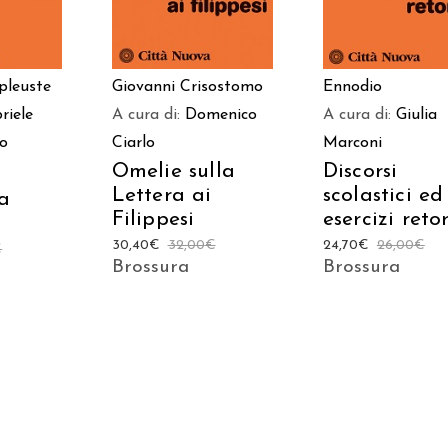
pleuste
Giovanni Crisostomo
Ennodio
riele
A cura di:
Domenico
A cura di:
Giulia
lo
Ciarlo
Marconi
Omelie sulla
Discorsi
Lettera ai
scolastici ed
a
Filippesi
esercizi retor
30,40
€
32,00
€
24,70
€
26,00
€
€
Brossura
Brossura