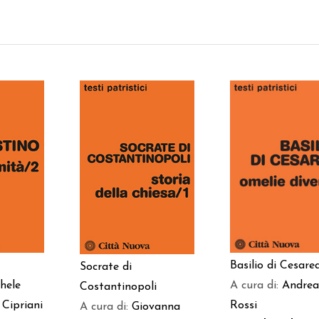
 AL
AGGIUNGI AL
AGGIUNGI AL
LO
CARRELLO
CARRELLO
Basilio di Cesare
Socrate di
hele
A cura di:
Andrea
Costantinopoli
 Cipriani
Rossi
A cura di:
Giovanna