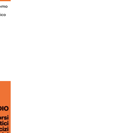
tomo
ico