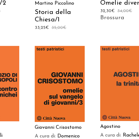
/2
Omelie diver
Martino Piccolino
€
32,30
€
34,00
€
Storia della
Brossura
Chiesa/1
33,25
€
35,00
€
AGGIUNGI AL
 AL
AGGIUNGI AL
CARRELLO
LO
CARRELLO
Agostino
Giovanni Crisostomo
A cura di:
Rachel
li
A cura di:
Domenico