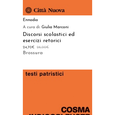
Ennodio
A cura di:
Giulia Marconi
Discorsi scolastici ed
esercizi retorici
24,70
€
26,00
€
Brossura