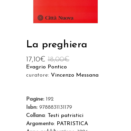
La preghiera
17,10
€
18,00
€
Evagrio Pontico
curatore:
Vincenzo Messana
Pagine:
192
Isbn:
9788831131179
Collana
:
Testi patristici
Argomento
:
PATRISTICA