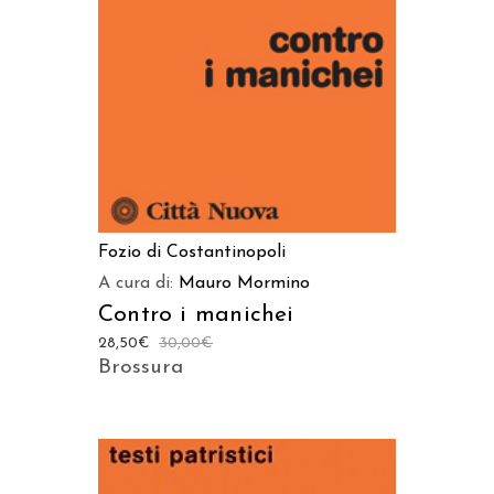
AGGIUNGI AL CARRELLO
Fozio di Costantinopoli
A cura di:
Mauro Mormino
Contro i manichei
28,50
€
30,00
€
Brossura