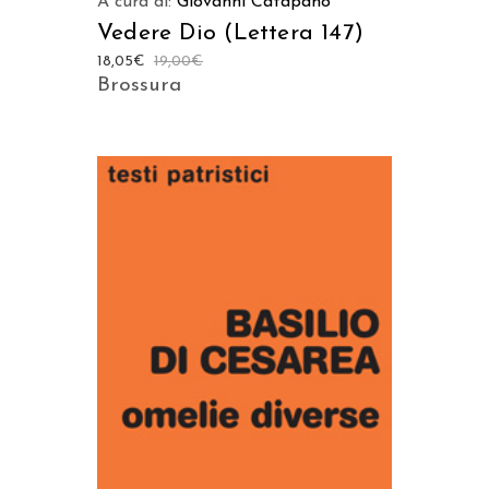
A cura di:
Giovanni Catapano
Vedere Dio (Lettera 147)
18,05
€
19,00
€
Brossura
AGGIUNGI AL CARRELLO