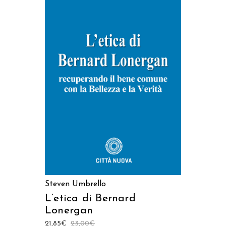
AGGIUNGI AL CARRELLO
Steven Umbrello
L’etica di Bernard
Lonergan
21,85
€
23,00
€