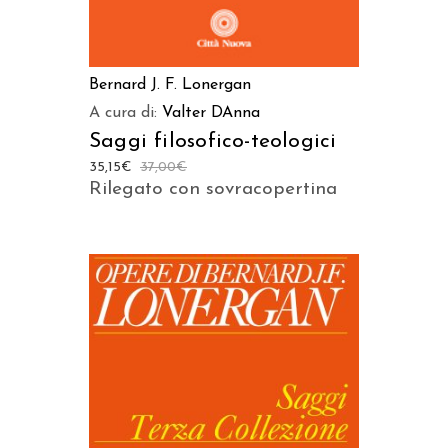
Bernard J. F. Lonergan
A cura di:
Valter DAnna
Saggi filosofico-teologici
35,15
€
37,00
€
Rilegato con sovracopertina