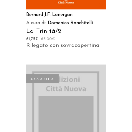
Bernard J.F. Lonergan
A cura di:
Domenico Ronchitelli
La Trinità/2
61,75
€
65,00
€
Rilegato con sovracopertina
ESAURITO
LEGGI TUTTO