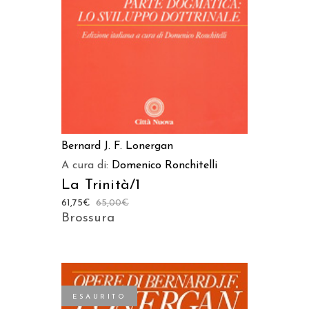
Bernard J. F. Lonergan
A cura di:
Domenico Ronchitelli
La Trinità/1
61,75
€
65,00
€
Brossura
ESAURITO