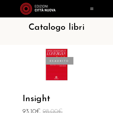
Catalogo libri
ESAURITO
Insight
93,10
€
98,00
€