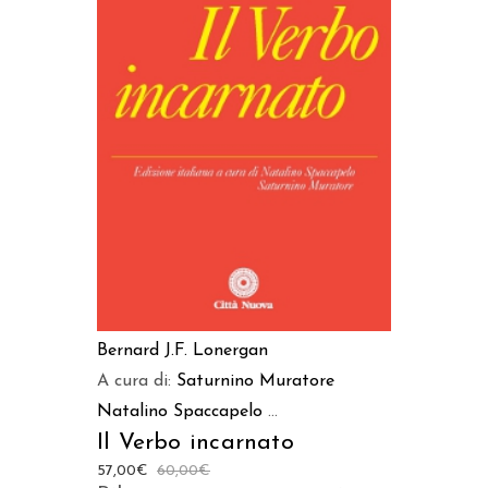
AGGIUNGI AL CARRELLO
Bernard J.F. Lonergan
A cura di:
Saturnino Muratore
Natalino Spaccapelo
...
Il Verbo incarnato
57,00
€
60,00
€