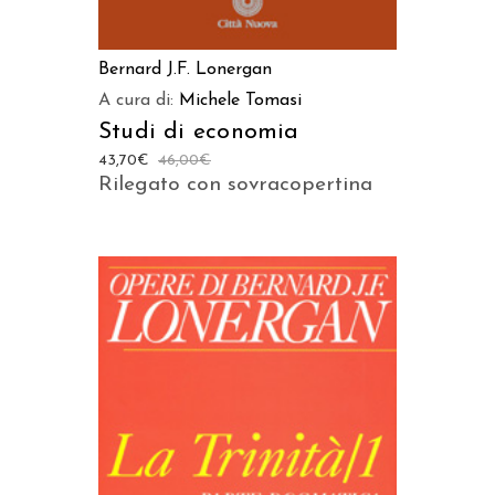
Bernard J.F. Lonergan
A cura di:
Michele Tomasi
Studi di economia
43,70
€
46,00
€
Rilegato con sovracopertina
AGGIUNGI AL CARRELLO