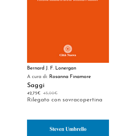
AGGIUNGI AL CARRELLO
Bernard J. F. Lonergan
A cura di:
Rosanna Finamore
Saggi
42,75
€
45,00
€
Rilegato con sovracopertina