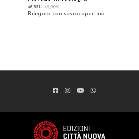
46,55
€
49,00
€
Rilegato con sovracopertina