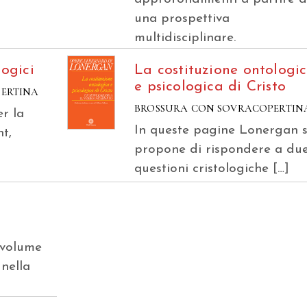
una prospettiva
multidisciplinare.
logici
La costituzione ontologi
e psicologica di Cristo
PERTINA
BROSSURA CON SOVRACOPERTIN
r la
In queste pagine Lonergan s
t,
propone di rispondere a du
i
questioni cristologiche […]
 volume
 nella