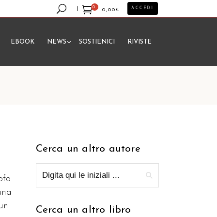
0
ACCEDI
0,00
€
EBOOK
NEWS
SOSTIENICI
RIVISTE
essun prodotto nel carrello.
Cerca un altro autore
ofo
ana
 un
Cerca un altro libro