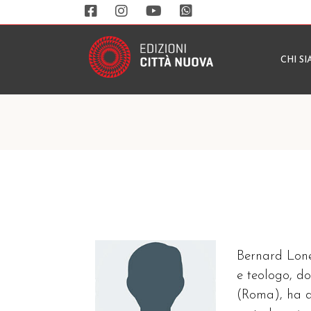
CHI S
Bernard Lone
e teologo, do
(Roma), ha d