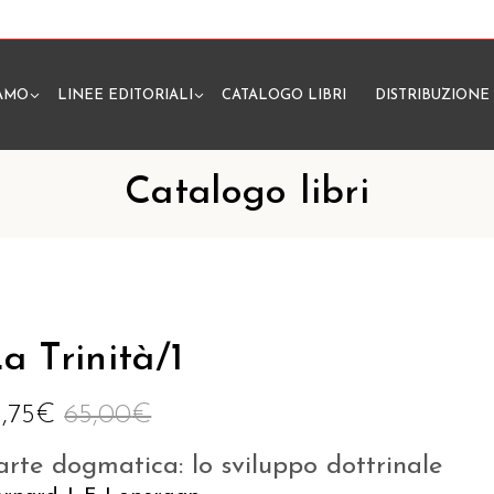
IAMO
LINEE EDITORIALI
CATALOGO LIBRI
DISTRIBUZIONE
N
Catalogo libri
a Trinità/1
1,75
€
65,00
€
arte dogmatica: lo sviluppo dottrinale