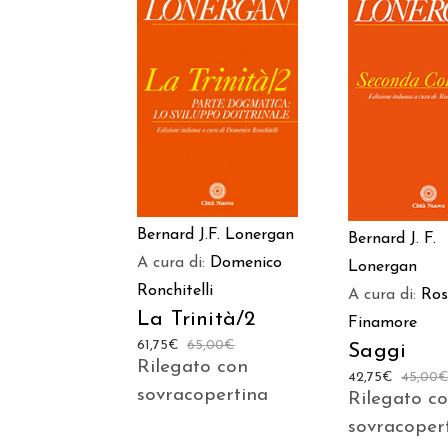
AGGIUNGI AL
AGGIUNGI
CARRELLO
CARREL
Bernard J.F. Lonergan
Bernard J. F.
A cura di:
Domenico
Lonergan
Ronchitelli
A cura di:
Ro
La Trinità/2
Finamore
61,75
€
65,00
€
Saggi
Rilegato con
42,75
€
45,00
sovracopertina
Rilegato c
sovracoper