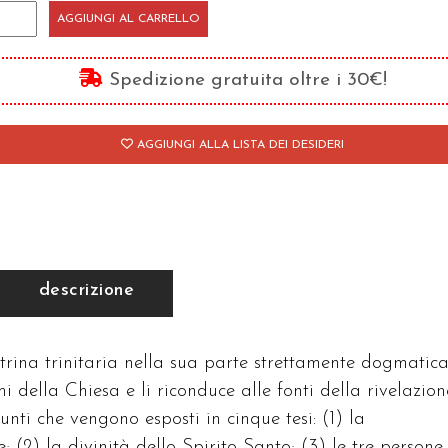
a
AGGIUNGI AL CARRELLO
inità/1
antità
Spedizione gratuita oltre i 30€!
AGGIUNGI ALLA LISTA DEI DESIDERI
descrizione
trina trinitaria nella sua parte strettamente dogmatica
 della Chiesa e li riconduce alle fonti della rivelazion
unti che vengono esposti in cinque tesi: (1) la
; (2) la divinità dello Spirito Santo; (3) le tre persone