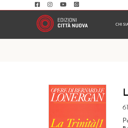
CHI S
L
6
P