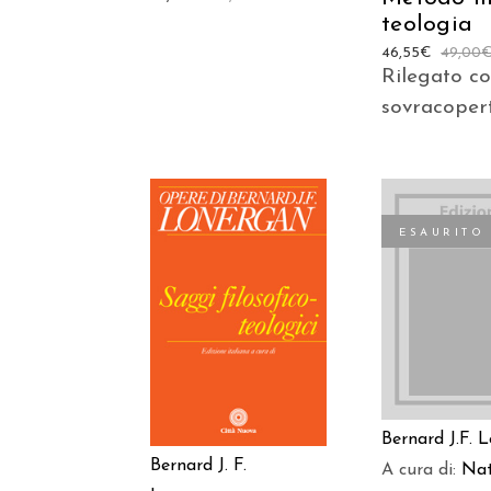
teologia
46,55
€
49,00
Rilegato c
sovracoper
ESAURITO
AGGIUNGI AL
LEGGI TU
CARRELLO
Bernard J.F. 
Bernard J. F.
A cura di:
Nat