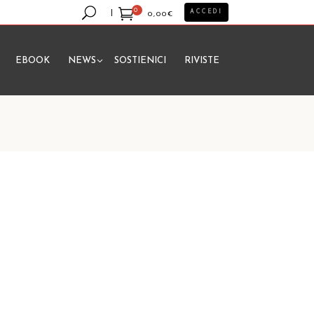
0
ACCEDI
0,00
€
EBOOK
NEWS
SOSTIENICI
RIVISTE
essun prodotto nel carrello.