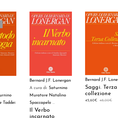
AGGIUNGI AL
AGGIUNGI AL
TTO
CARRELLO
CARRELLO
Bernard J.F. Lon
Bernard J.F. Lonergan
Saggi. Terza
A cura di:
Saturnino
collezione
urnino
Muratore
Natalino
45,60
€
48,00
€
e Taddei
Spaccapelo
...
Il Verbo
incarnato
n