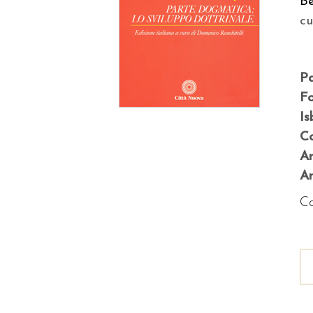
Be
c
P
F
Is
Co
A
An
Co