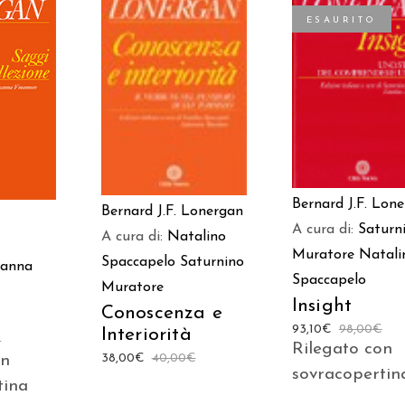
ESAURITO
AGGIUNGI AL
 AL
LEGGI TUTTO
CARRELLO
LO
Bernard J.F. Lon
Bernard J.F. Lonergan
A cura di:
Saturn
A cura di:
Natalino
Muratore
Natali
Spaccapelo
Saturnino
sanna
Spaccapelo
Muratore
Insight
Conoscenza e
93,10
€
98,00
€
Interiorità
€
Rilegato con
38,00
€
40,00
€
on
sovracopertin
tina