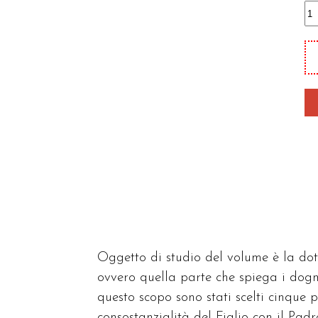
L
Tr
qu
Oggetto di studio del volume è la dot
ovvero quella parte che spiega i dogmi
questo scopo sono stati scelti cinque p
consostanzialità del Figlio con il Padre