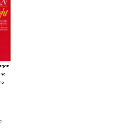
ergan
ino
no
a