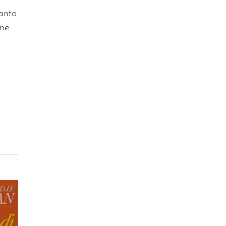
Santo
one