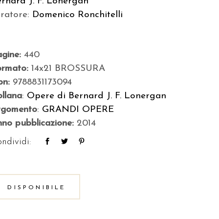
rnard J. F. Lonergan
uratore:
Domenico Ronchitelli
agine:
440
ormato:
14x21 BROSSURA
bn:
9788831173094
llana
:
Opere di Bernard J. F. Lonergan
rgomento
:
GRANDI OPERE
no pubblicazione:
2014
ndividi:
DISPONIBILE