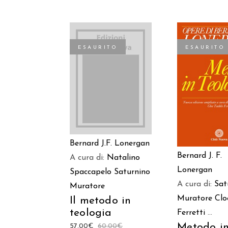
ESAURITO
ESAURITO
LEGGI TUTTO
LEGGI TU
Bernard J.F. Lonergan
Bernard J. F.
A cura di:
Natalino
Lonergan
Spaccapelo
Saturnino
A cura di:
Sat
Muratore
Muratore
Clo
Il metodo in
teologia
Ferretti
...
Metodo i
57,00
€
60,00
€