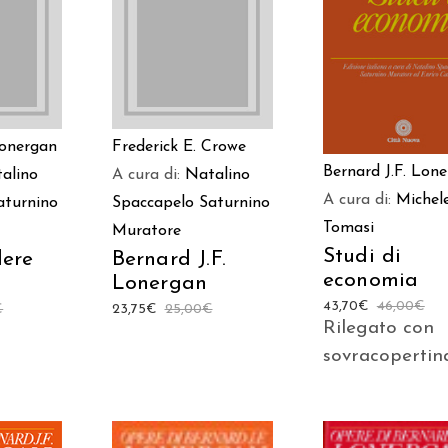
AGGIUNGI AL
TTO
LEGGI TUTTO
CARRELLO
Lonergan
Frederick E. Crowe
Bernard J.F. Lon
alino
A cura di:
Natalino
A cura di:
Michel
aturnino
Spaccapelo
Saturnino
Tomasi
Muratore
Studi di
ere
Bernard J.F.
economia
Lonergan
43,70
€
46,00
€
€
23,75
€
25,00
€
Rilegato con
sovracopertin