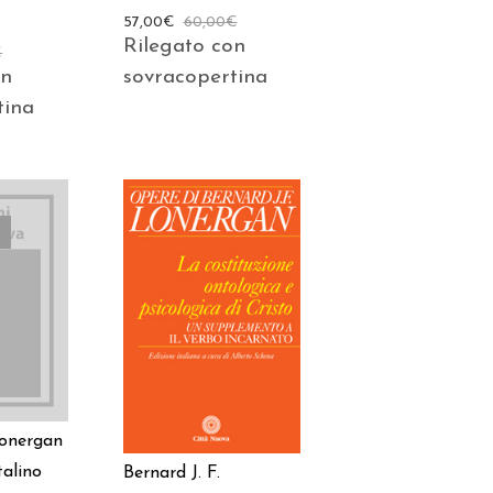
57,00
€
60,00
€
Rilegato con
€
on
sovracopertina
tina
TTO
AGGIUNGI AL
CARRELLO
Lonergan
alino
Bernard J. F.