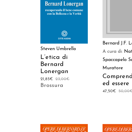
AGGIUNGI AL
LEGGI TU
CARRELLO
Bernard J.F. 
Steven Umbrello
A cura di:
Nat
L’etica di
Spaccapelo
S
Bernard
Muratore
Lonergan
Comprend
21,85
€
23,00
€
ed essere
Brossura
47,50
€
50,00