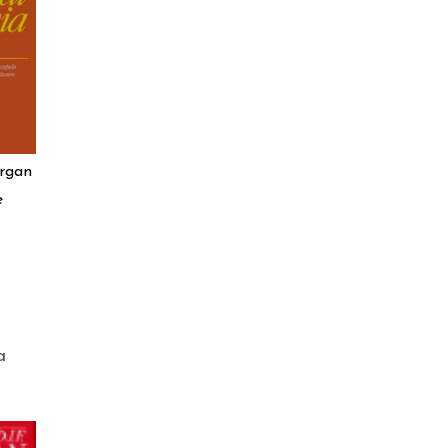
ergan
e
a