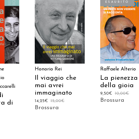
ESAURITO
 AL
AGGIUNGI AL
LEGGI TUTTO
LO
CARRELLO
Honorio Rei
Raffaele Alterio
ne
Il viaggio che
La pienezza
io
mai avrei
della gioia
ccarelli
immaginato
9,50
€
10,00
€
di
Brossura
14,25
€
15,00
€
ta di
Brossura