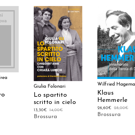
 AL
AGGIUNGI AL
AGGIUNGI AL
LO
CARRELLO
CARRELLO
rea
Wilfried Hagem
Giulia Folonari
Klaus
ro
Lo spartito
Hemmerle
scritto in cielo
26,60
€
28,00
€
13,30
€
14,00
€
Brossura
Brossura