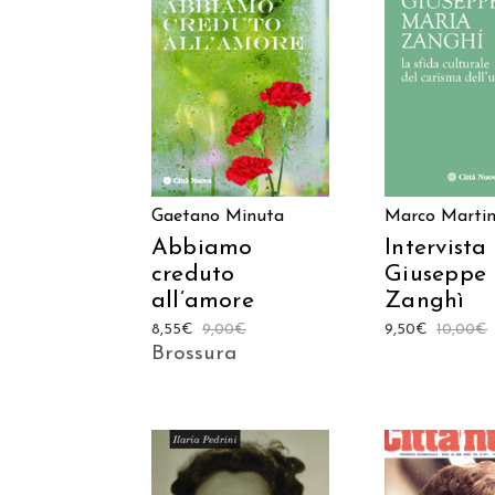
AGGIUNGI AL
AGGIUNGI
CARRELLO
CARREL
Gaetano Minuta
Marco Marti
Abbiamo
Intervista
creduto
Giuseppe
all’amore
Zanghì
8,55
€
9,00
€
9,50
€
10,00
€
Brossura