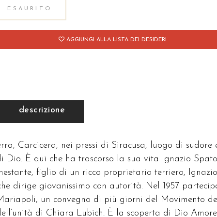
ESAURITO
AGGIUNGI ALLA LISTA DEI DESIDERI
descrizione
ra, Carcicera, nei pressi di Siracusa, luogo di sudore 
 di Dio. È qui che ha trascorso la sua vita Ignazio Spat
stante, figlio di un ricco proprietario terriero, Ignazi
che dirige giovanissimo con autorità. Nel 1957 partecip
 Mariapoli, un convegno di più giorni del Movimento de
 dell’unità di Chiara Lubich. È la scoperta di Dio Amore