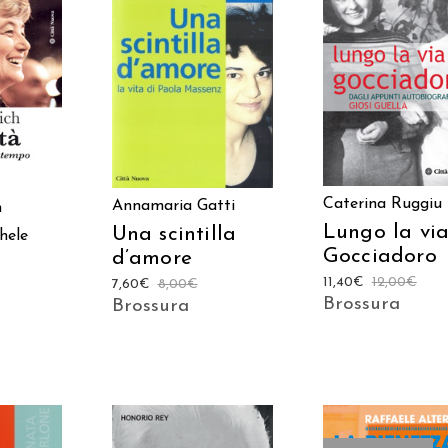
AGGIUNGI AL
AGGIUNGI AL
 AL
CARRELLO
CARRELLO
LO
Caterina Ruggiu
Annamaria Gatti
h
Lungo la vi
Una scintilla
hele
Gocciadoro
d’amore
11,40
€
12,00
€
7,60
€
8,00
€
Brossura
Brossura