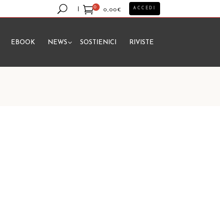
0
ACCEDI
0,00
€
EBOOK
NEWS
SOSTIENICI
RIVISTE
essun prodotto nel carrello.