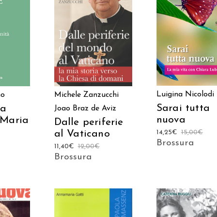
AGGIUNGI AL
 AL
AGGIUNGI AL
CARRELLO
LO
CARRELLO
Luigina Nicolodi
no
Michele Zanzucchi
Sarai tutta
 a
Joao Braz de Aviz
nuova
 Maria
Dalle periferie
14,25
€
15,00
€
al Vaticano
Brossura
11,40
€
12,00
€
Brossura