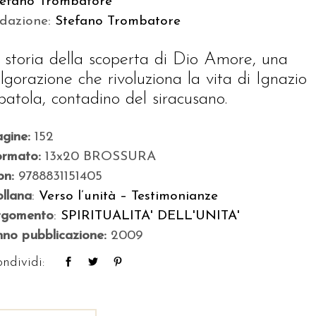
tefano Trombatore
edazione:
Stefano Trombatore
a storia della scoperta di Dio Amore, una
olgorazione che rivoluziona la vita di Ignazio
patola, contadino del siracusano.
agine:
152
ormato:
13x20 BROSSURA
bn:
9788831151405
llana
:
Verso l’unità – Testimonianze
rgomento
:
SPIRITUALITA' DELL'UNITA'
no pubblicazione:
2009
ndividi: