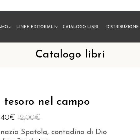
IAMO
LINEE EDITORIALI
CATALOGO LIBRI
DISTRIBUZIONE
N
Catalogo libri
l tesoro nel campo
1,40
€
12,00
€
gnazio Spatola, contadino di Dio