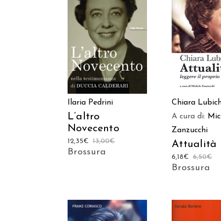
AGGIUNGI AL
AGGIUNGI
CARRELLO
CARREL
Ilaria Pedrini
Chiara Lubic
L’altro
A cura di:
Mic
Novecento
Zanzucchi
12,35
€
13,00
€
Attualità
Brossura
6,18
€
6,50
€
Brossura