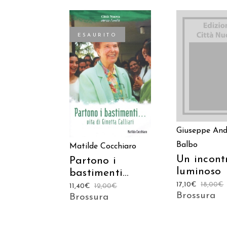
ESAURITO
AGGIUNGI
CARREL
LEGGI TUTTO
Giuseppe And
Balbo
Matilde Cocchiaro
Un incont
Partono i
luminoso
bastimenti…
17,10
€
18,00
€
11,40
€
12,00
€
Brossura
Brossura