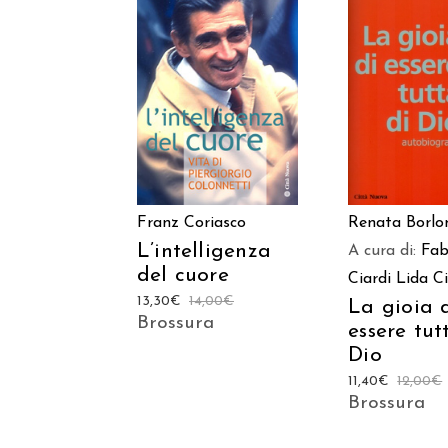
AGGIUNGI AL
AGGIUNGI
CARRELLO
CARREL
Franz Coriasco
Renata Borlo
L’intelligenza
A cura di:
Fab
del cuore
Ciardi
Lida Ci
13,30
€
14,00
€
La gioia 
Brossura
essere tut
Dio
11,40
€
12,00
€
Brossura