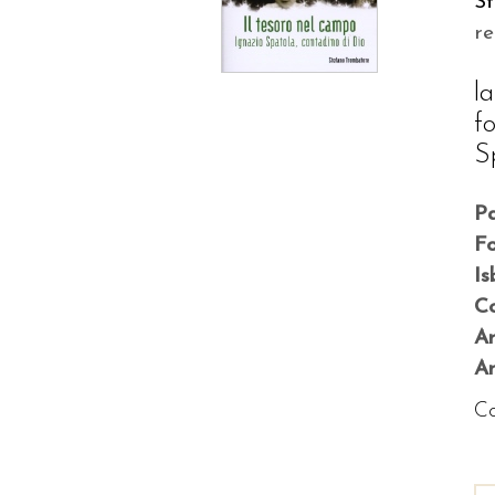
S
r
l
f
S
P
F
Is
Co
A
An
Co