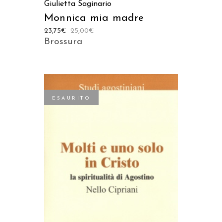
Giulietta Saginario
Monnica mia madre
23,75
€
25,00
€
Brossura
ESAURITO
LEGGI TUTTO