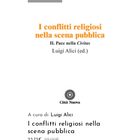
LEGGI TUTTO
A cura di:
Luigi Alici
I conflitti religiosi nella
scena pubblica
23,75
€
25,00
€