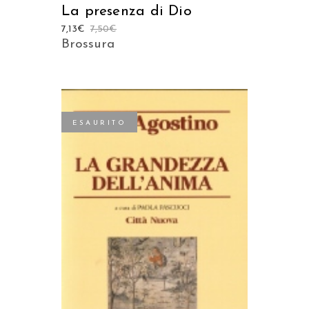
La presenza di Dio
7,13
€
7,50
€
Brossura
ESAURITO
LEGGI TUTTO