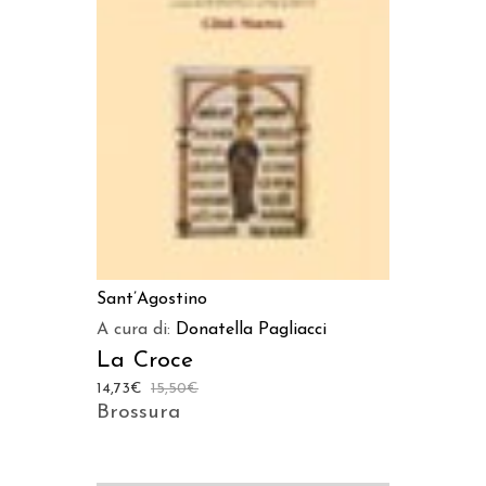
AGGIUNGI AL CARRELLO
Sant’Agostino
A cura di:
Donatella Pagliacci
La Croce
14,73
€
15,50
€
Brossura