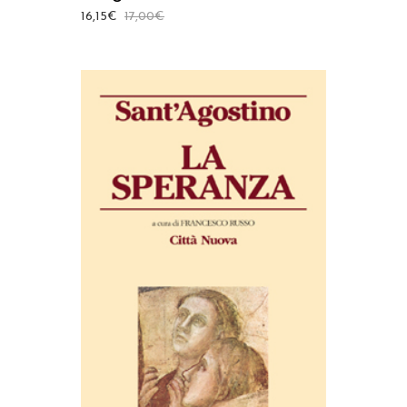
16,15
€
17,00
€
AGGIUNGI AL CARRELLO