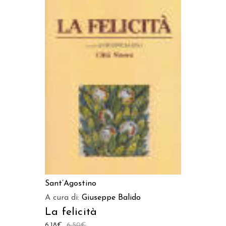
LEGGI TUTTO
Sant’Agostino
A cura di:
Giuseppe Balido
La felicità
6,18
€
6,50
€