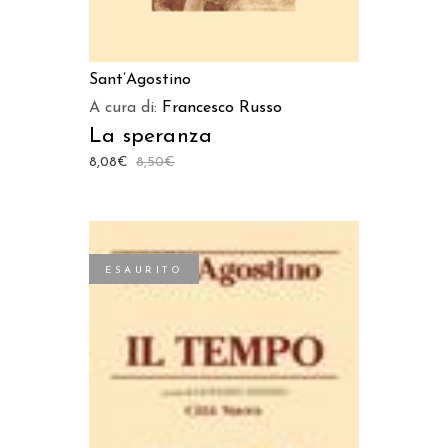
Sant’Agostino
A cura di:
Francesco Russo
La speranza
8,08
€
8,50
€
ESAURITO
LEGGI TUTTO