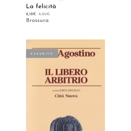
La felicità
6,18
€
6,50
€
Brossura
ESAURITO
LEGGI TUTTO