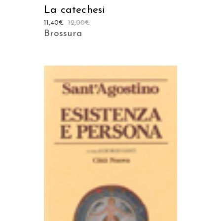
La catechesi
11,40
€
12,00
€
Brossura
AGGIUNGI AL CARRELLO