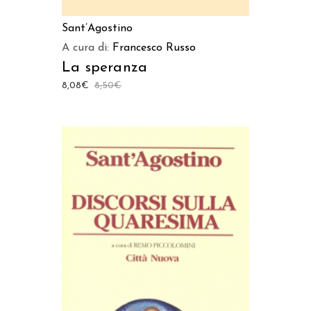
Sant’Agostino
A cura di:
Francesco Russo
La speranza
8,08
€
8,50
€
AGGIUNGI AL CARRELLO