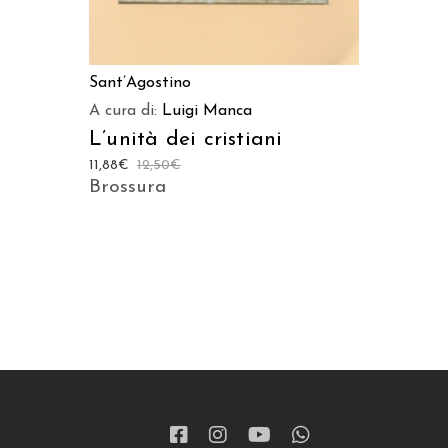
Sant’Agostino
A cura di:
Luigi Manca
L’unità dei cristiani
11,88
€
12,50
€
Brossura