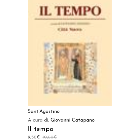
LEGGI TUTTO
Sant’Agostino
A cura di:
Giovanni Catapano
Il tempo
9,50
€
10,00
€