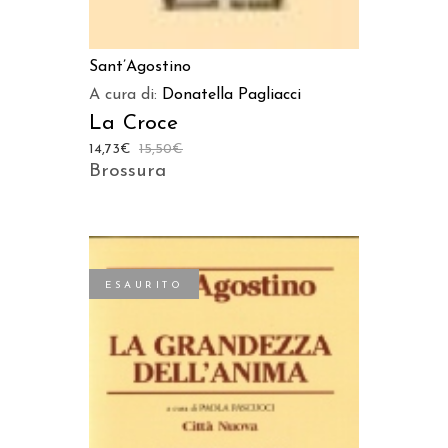
Sant’Agostino
A cura di:
Donatella Pagliacci
La Croce
14,73
€
15,50
€
Brossura
ESAURITO