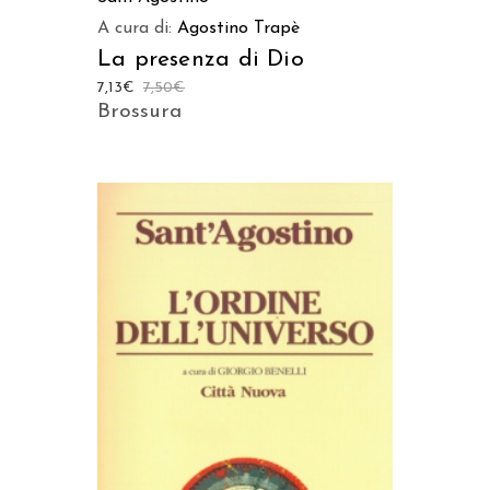
A cura di:
Agostino Trapè
La presenza di Dio
7,13
€
7,50
€
Brossura
AGGIUNGI AL CARRELLO