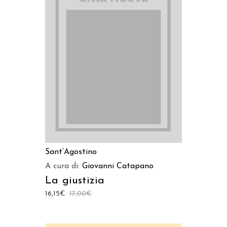
LEGGI TUTTO
Sant’Agostino
A cura di:
Giovanni Catapano
La giustizia
16,15
€
17,00
€