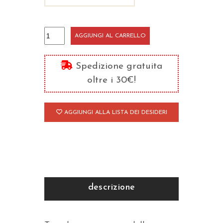
Il
AGGIUNGI AL CARRELLO
Logos
teandrico
Spedizione gratuita
quantità
oltre i 30€!
AGGIUNGI ALLA LISTA DEI DESIDERI
descrizione