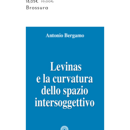
18,05
€
19,00
€
Brossura
AGGIUNGI AL CARRELLO