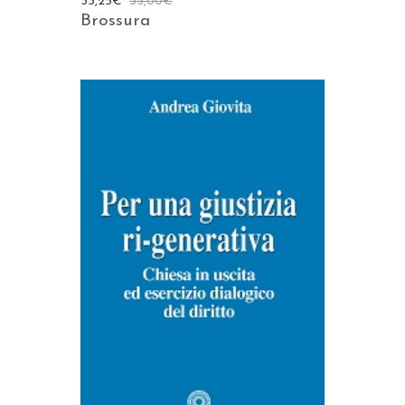
33,25
€
35,00
€
Brossura
AGGIUNGI AL CARRELLO