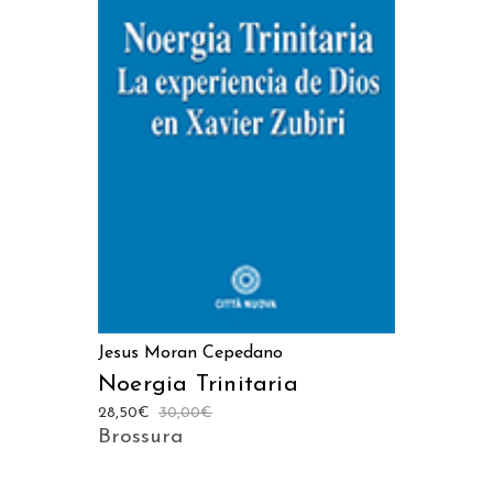
AGGIUNGI AL CARRELLO
Jesus Moran Cepedano
Noergia Trinitaria
28,50
€
30,00
€
Brossura