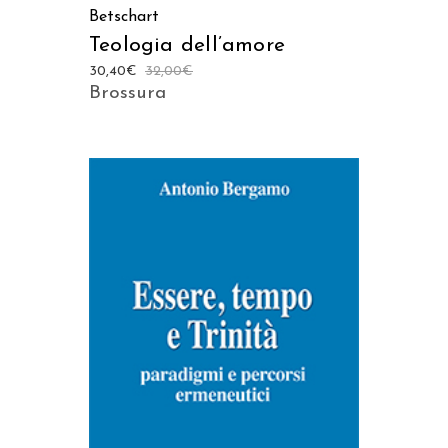
Betschart
Teologia dell’amore
30,40
€
32,00
€
Brossura
AGGIUNGI AL CARRELLO