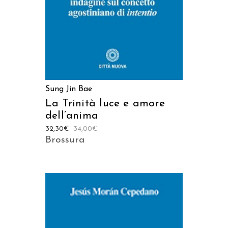
Sung Jin Bae
La Trinità luce e amore
dell’anima
32,30
€
34,00
€
Brossura