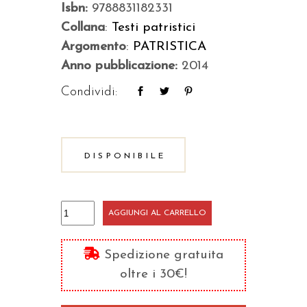
Isbn:
9788831182331
Collana
:
Testi patristici
Argomento
:
PATRISTICA
Anno pubblicazione:
2014
Condividi:
DISPONIBILE
Il
AGGIUNGI AL CARRELLO
cuore
indurito
Spedizione gratuita
del
oltre i 30€!
Faraone
quantità