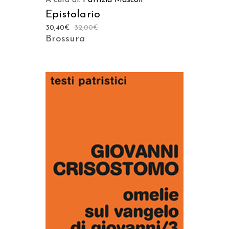
Epistolario
30,40
€
32,00
€
Brossura
AGGIUNGI AL CARRELLO