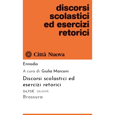
AGGIUNGI AL CARRELLO
Ennodio
A cura di:
Giulia Marconi
Discorsi scolastici ed
esercizi retorici
24,70
€
26,00
€
Brossura