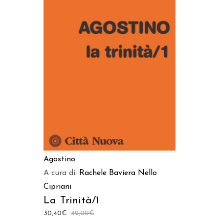
AGGIUNGI AL CARRELLO
Agostino
A cura di:
Rachele Baviera
Nello
Cipriani
La Trinità/1
30,40
€
32,00
€