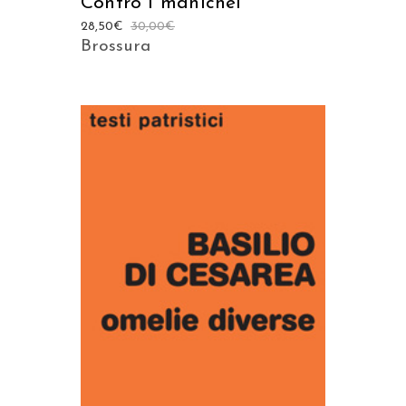
Contro i manichei
28,50
€
30,00
€
Brossura
AGGIUNGI AL CARRELLO