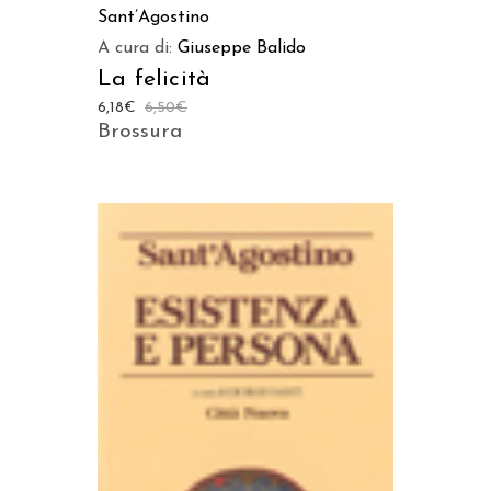
Sant’Agostino
A cura di:
Giuseppe Balido
La felicità
6,18
€
6,50
€
Brossura
AGGIUNGI AL CARRELLO