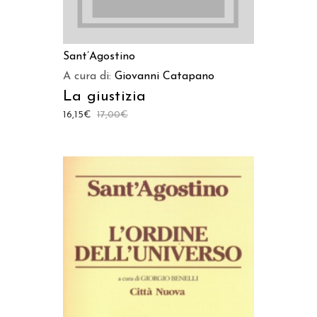
Sant’Agostino
A cura di:
Giovanni Catapano
La giustizia
16,15
€
17,00
€
AGGIUNGI AL CARRELLO