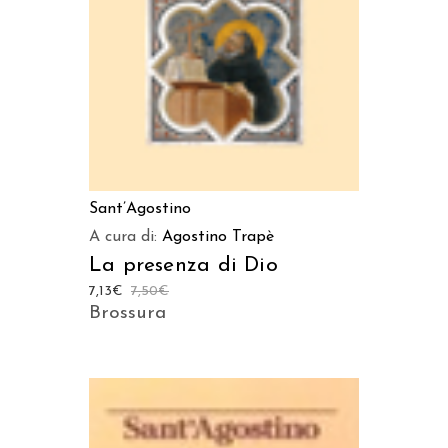
Sant’Agostino
A cura di:
Agostino Trapè
La presenza di Dio
7,13
€
7,50
€
Brossura