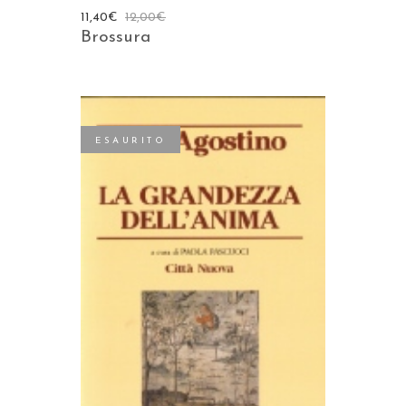
11,40
€
12,00
€
Brossura
ESAURITO
LEGGI TUTTO