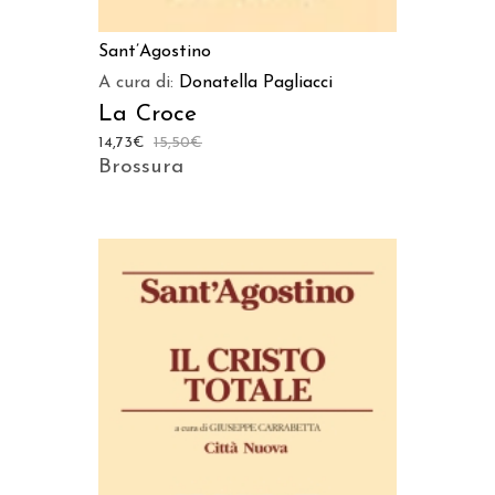
Sant’Agostino
A cura di:
Donatella Pagliacci
La Croce
14,73
€
15,50
€
Brossura
AGGIUNGI AL CARRELLO