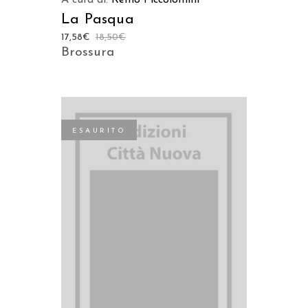
A cura di:
Remo Piccolomini
La Pasqua
17,58
€
18,50
€
Brossura
ESAURITO
LEGGI TUTTO