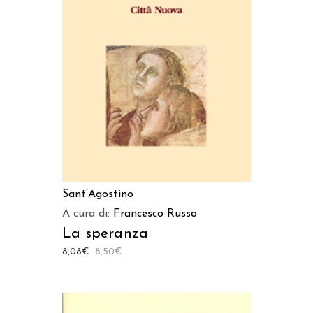
AGGIUNGI AL CARRELLO
Sant’Agostino
A cura di:
Francesco Russo
La speranza
8,08
€
8,50
€