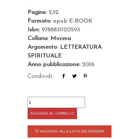
Pagine:
232
Formato:
epub E-BOOK
Isbn:
9788831120593
Collana
:
Minima
Argomento
:
LETTERATURA
SPIRITUALE
Anno pubblicazione:
2016
Condividi:
I
fioretti
AGGIUNGI AL CARRELLO
di
san
AGGIUNGI ALLA LISTA DEI DESIDERI
Francesco