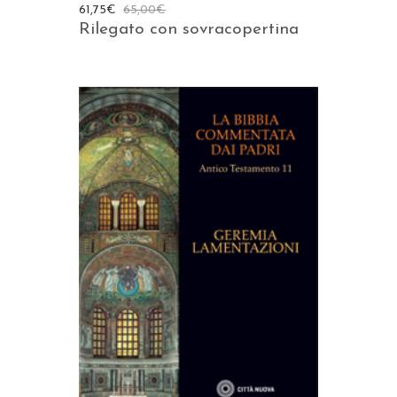
61,75
€
65,00
€
Rilegato con sovracopertina
AGGIUNGI AL CARRELLO