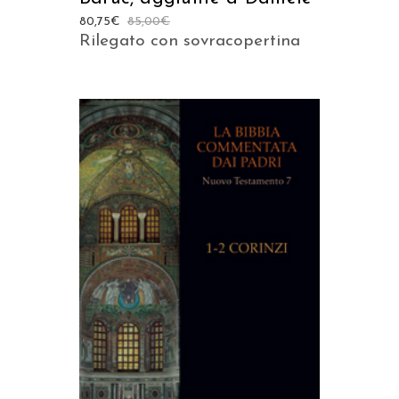
80,75
€
85,00
€
Rilegato con sovracopertina
AGGIUNGI AL CARRELLO