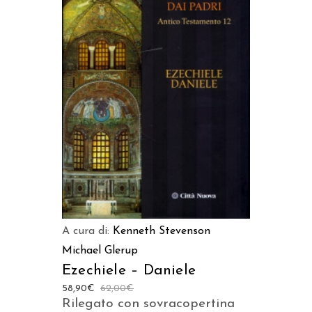
AGGIUNGI AL CARRELLO
A cura di:
Kenneth Stevenson
Michael Glerup
Ezechiele – Daniele
58,90
€
62,00
€
Rilegato con sovracopertina