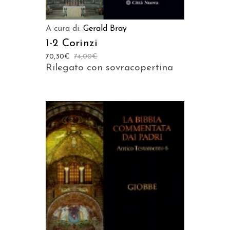
A cura di:
Gerald Bray
1-2 Corinzi
70,30
€
74,00
€
Rilegato con sovracopertina
AGGIUNGI AL CARRELLO