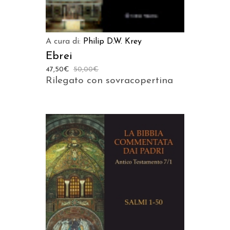
A cura di:
Philip D.W. Krey
Ebrei
47,50
€
50,00
€
Rilegato con sovracopertina
AGGIUNGI AL CARRELLO