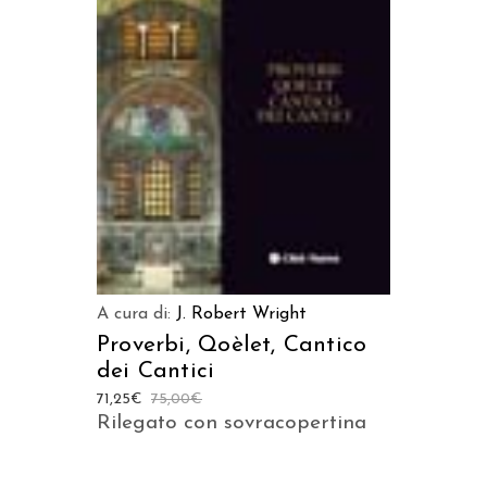
AGGIUNGI AL CARRELLO
A cura di:
J. Robert Wright
Proverbi, Qoèlet, Cantico
dei Cantici
71,25
€
75,00
€
Rilegato con sovracopertina