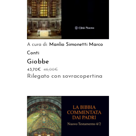
A cura di:
Manlio Simonetti
Marco
Conti
Giobbe
43,70
€
46,00
€
Rilegato con sovracopertina