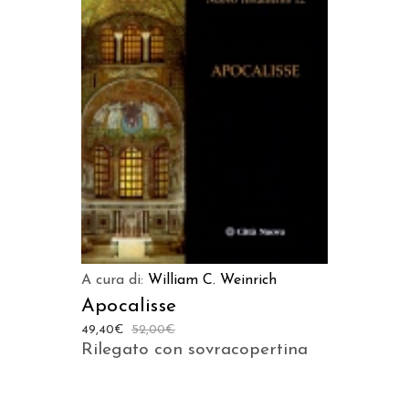
AGGIUNGI AL CARRELLO
A cura di:
William C. Weinrich
Apocalisse
49,40
€
52,00
€
Rilegato con sovracopertina