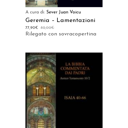
A cura di:
Sever Juan Voicu
Geremia – Lamentazioni
77,90
€
82,00
€
Rilegato con sovracopertina
AGGIUNGI AL CARRELLO