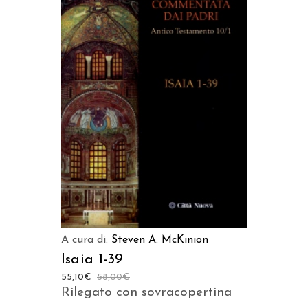
AGGIUNGI AL CARRELLO
A cura di:
Steven A. McKinion
Isaia 1-39
55,10
€
58,00
€
Rilegato con sovracopertina