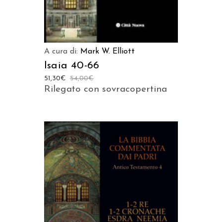
A cura di:
Mark W. Elliott
Isaia 40-66
51,30
€
54,00
€
Rilegato con sovracopertina
AGGIUNGI AL CARRELLO