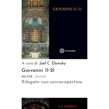
AGGIUNGI AL CARRELLO
A cura di:
Joel C. Elowsky
Giovanni 11-21
80,75
€
85,00
€
Rilegato con sovracopertina