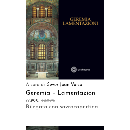
AGGIUNGI AL CARRELLO
A cura di:
Sever Juan Voicu
Geremia – Lamentazioni
77,90
€
82,00
€
Rilegato con sovracopertina