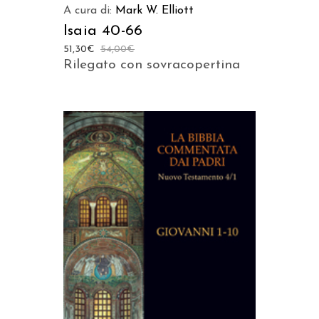
A cura di:
Mark W. Elliott
Isaia 40-66
51,30
€
54,00
€
Rilegato con sovracopertina
AGGIUNGI AL CARRELLO