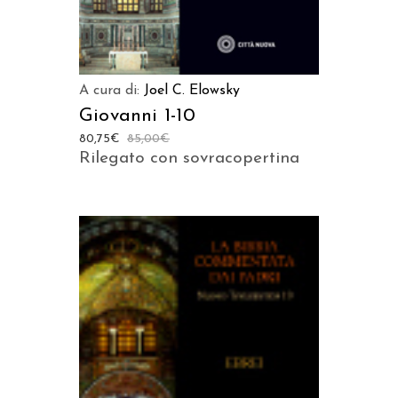
A cura di:
Joel C. Elowsky
Giovanni 1-10
80,75
€
85,00
€
Rilegato con sovracopertina
AGGIUNGI AL CARRELLO