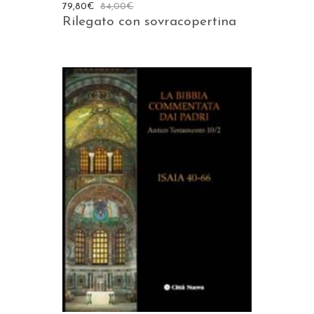
79,80
€
84,00
€
Rilegato con sovracopertina
AGGIUNGI AL CARRELLO