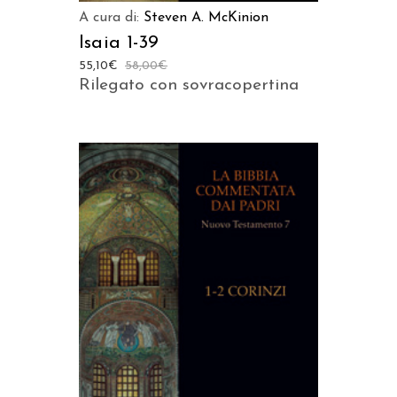
A cura di:
Steven A. McKinion
Isaia 1-39
55,10
€
58,00
€
Rilegato con sovracopertina
AGGIUNGI AL CARRELLO