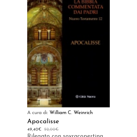
AGGIUNGI AL CARRELLO
A cura di:
William C. Weinrich
Apocalisse
49,40
€
52,00
€
Rilegato con sovracopertina