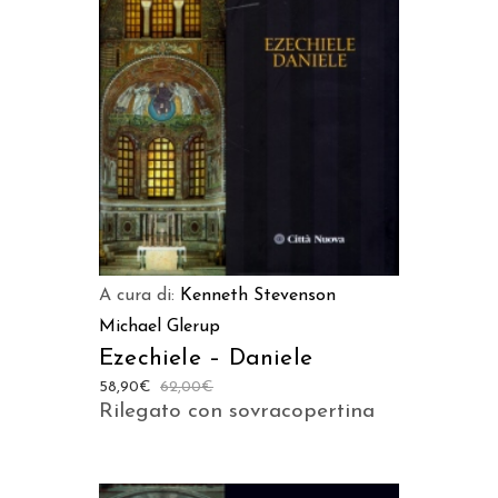
AGGIUNGI AL CARRELLO
A cura di:
Kenneth Stevenson
Michael Glerup
Ezechiele – Daniele
58,90
€
62,00
€
Rilegato con sovracopertina