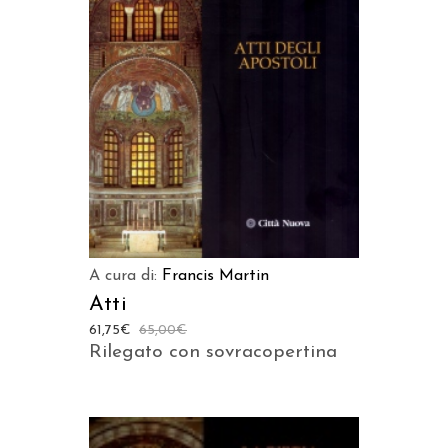
AGGIUNGI AL CARRELLO
A cura di:
Francis Martin
Atti
61,75
€
65,00
€
Rilegato con sovracopertina