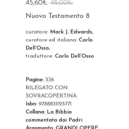
45,60
€
48,00
€
Nuovo Testamento 8
curatore:
Mark J. Edwards
,
curatore ed italiana:
Carlo
Dell’Osso
,
traduttore:
Carlo Dell’Osso
Pagine:
336
RILEGATO CON
SOVRACOPERTINA
Isbn:
9788831193771
Collana
:
La Bibbia
commentata dai Padri
Argomento
:
GRANDI OPERE