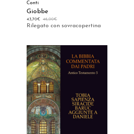
Conti
Giobbe
43,70
€
46,00
€
Rilegato con sovracopertina
AGGIUNGI AL CARRELLO