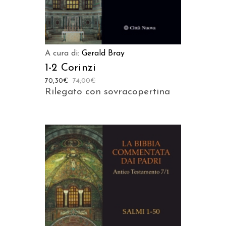
A cura di:
Gerald Bray
1-2 Corinzi
70,30
€
74,00
€
Rilegato con sovracopertina
AGGIUNGI AL CARRELLO