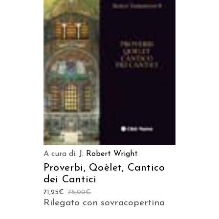
AGGIUNGI AL CARRELLO
A cura di:
J. Robert Wright
Proverbi, Qoèlet, Cantico
dei Cantici
71,25
€
75,00
€
Rilegato con sovracopertina