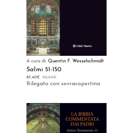
AGGIUNGI AL CARRELLO
A cura di:
Quentin F. Wesselschmidt
Salmi 51-150
87,40
€
92,00
€
Rilegato con sovracopertina