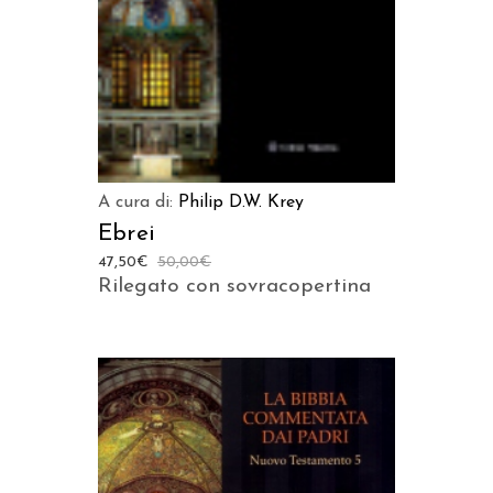
A cura di:
Philip D.W. Krey
Ebrei
47,50
€
50,00
€
Rilegato con sovracopertina