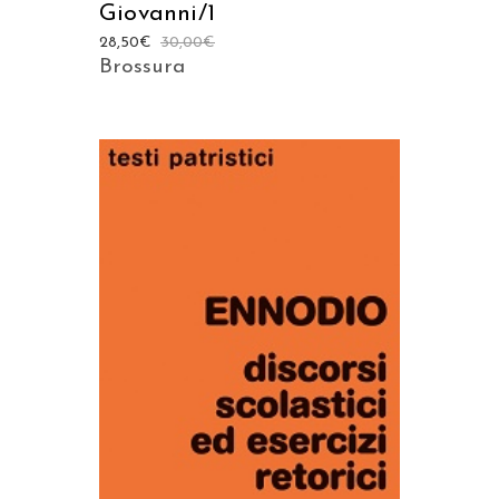
Giovanni/1
28,50
€
30,00
€
Brossura
AGGIUNGI AL CARRELLO