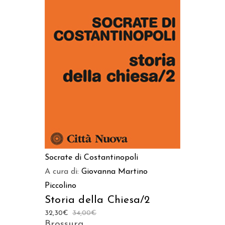
AGGIUNGI AL CARRELLO
Socrate di Costantinopoli
A cura di:
Giovanna Martino
Piccolino
Storia della Chiesa/2
32,30
€
34,00
€
Brossura