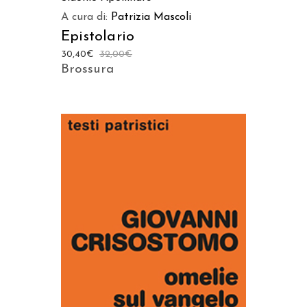
A cura di:
Patrizia Mascoli
Epistolario
30,40
€
32,00
€
Brossura
AGGIUNGI AL CARRELLO