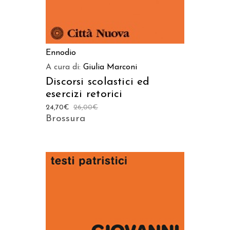
Ennodio
A cura di:
Giulia Marconi
Discorsi scolastici ed
esercizi retorici
24,70
€
26,00
€
Brossura