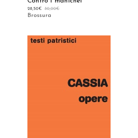
Contro i manichei
28,50
€
30,00
€
Brossura
AGGIUNGI AL CARRELLO