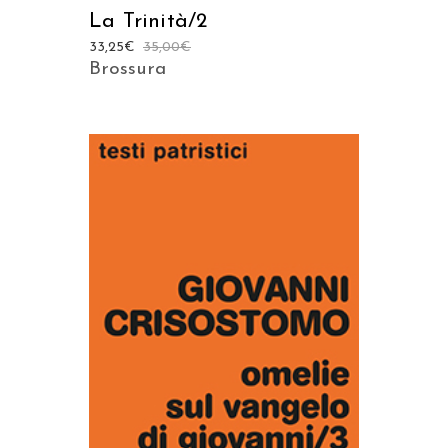
La Trinità/2
33,25
€
35,00
€
Brossura
AGGIUNGI AL CARRELLO