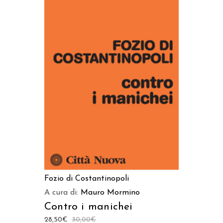
AGGIUNGI AL CARRELLO
Fozio di Costantinopoli
A cura di:
Mauro Mormino
Contro i manichei
28,50
€
30,00
€