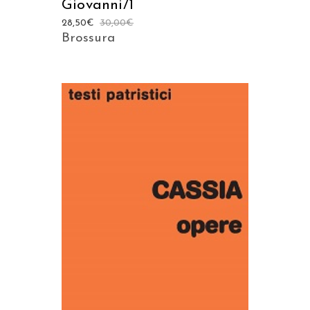
Giovanni/1
28,50
€
30,00
€
Brossura
AGGIUNGI AL CARRELLO