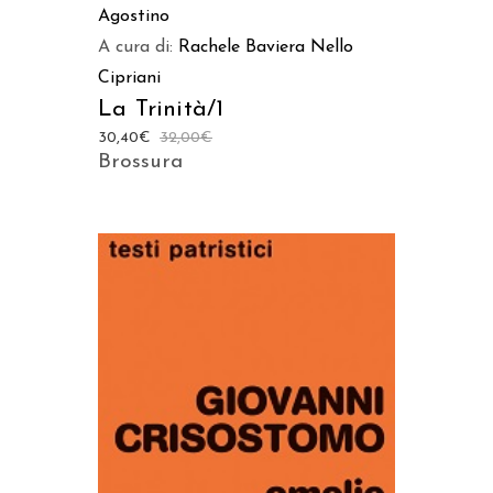
Agostino
A cura di:
Rachele Baviera
Nello
Cipriani
La Trinità/1
30,40
€
32,00
€
Brossura
AGGIUNGI AL CARRELLO