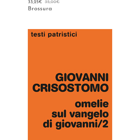
33,25
€
35,00
€
Brossura
AGGIUNGI AL CARRELLO