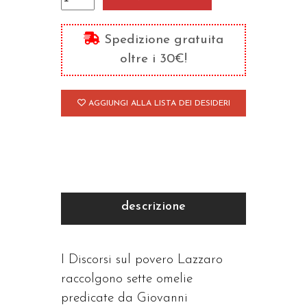
sul
povero
Spedizione gratuita
Lazzaro
oltre i 30€!
quantità
AGGIUNGI ALLA LISTA DEI DESIDERI
descrizione
I Discorsi sul povero Lazzaro
raccolgono sette omelie
predicate da Giovanni