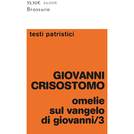
32,30
€
34,00
€
Brossura
AGGIUNGI AL CARRELLO