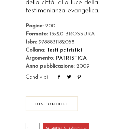
della città, alla luce della
testimonianza evangelica.
Pagine:
200
Formato:
13x20 BROSSURA
Isbn:
9788831182058
Collana
:
Testi patristici
Argomento
:
PATRISTICA
Anno pubblicazione:
2009
Condividi:
DISPONIBILE
Discorsi
AGGIUNGI AL CARRELLO