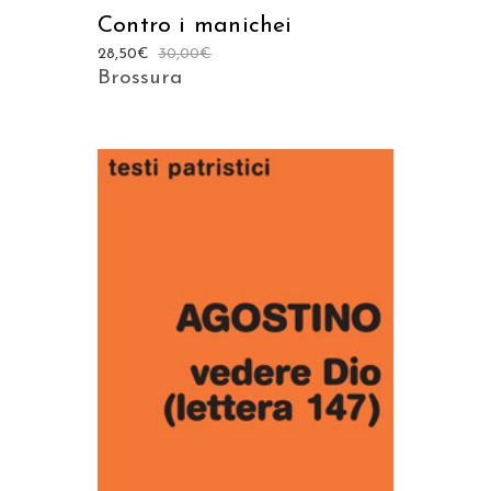
Contro i manichei
28,50
€
30,00
€
Brossura
AGGIUNGI AL CARRELLO