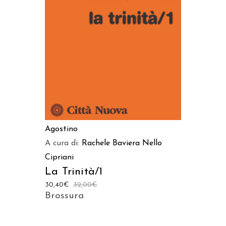
AGGIUNGI AL CARRELLO
Agostino
A cura di:
Rachele Baviera
Nello
Cipriani
La Trinità/1
30,40
€
32,00
€
Brossura