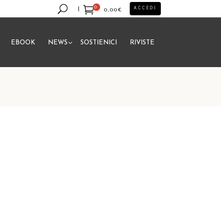
0
ACCEDI
0,00
€
EBOOK
NEWS
SOSTIENICI
RIVISTE
essun prodotto nel carrello.