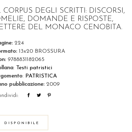
L CORPUS DEGLI SCRITTI: DISCORSI,
MELIE, DOMANDE E RISPOSTE,
ETTERE DEL MONACO CENOBITA.
agine:
224
ormato:
13x20 BROSSURA
bn:
9788831182065
llana
:
Testi patristici
rgomento
:
PATRISTICA
no pubblicazione:
2009
ndividi:
DISPONIBILE