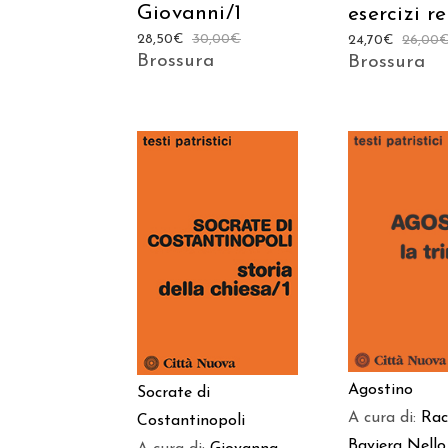
Giovanni/1
esercizi re
28,50
€
30,00
€
24,70
€
26,00
Brossura
Brossura
AGGIUNGI
AGGIUNGI AL
CARREL
CARRELLO
Agostino
Socrate di
A cura di:
Rac
Costantinopoli
Baviera
Nello