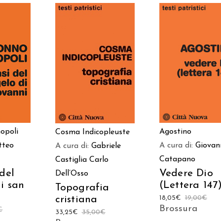
 AL
AGGIUNGI AL
AGGIUNGI AL
LO
CARRELLO
CARRELLO
opoli
Agostino
Cosma Indicopleuste
tteo
A cura di:
Giovan
A cura di:
Gabriele
Catapano
Castiglia
Carlo
del
Vedere Dio
Dell’Osso
i san
(Lettera 147
Topografia
cristiana
18,05
€
19,00
€
Brossura
€
33,25
€
35,00
€