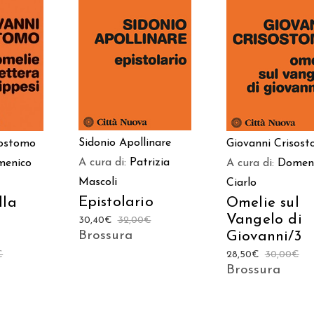
 AL
AGGIUNGI AL
AGGIUNGI AL
LO
CARRELLO
CARRELLO
Sidonio Apollinare
sostomo
Giovanni Crisos
A cura di:
Patrizia
menico
A cura di:
Domen
Mascoli
Ciarlo
Epistolario
lla
Omelie sul
i
Vangelo di
30,40
€
32,00
€
Brossura
Giovanni/3
€
28,50
€
30,00
€
Brossura