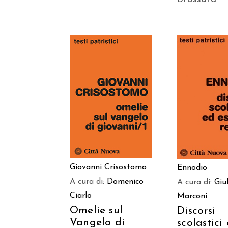
AGGIUNGI AL
AGGIUNGI
CARRELLO
CARREL
Giovanni Crisostomo
Ennodio
A cura di:
Domenico
A cura di:
Giu
Ciarlo
Marconi
Omelie sul
Discorsi
Vangelo di
scolastici