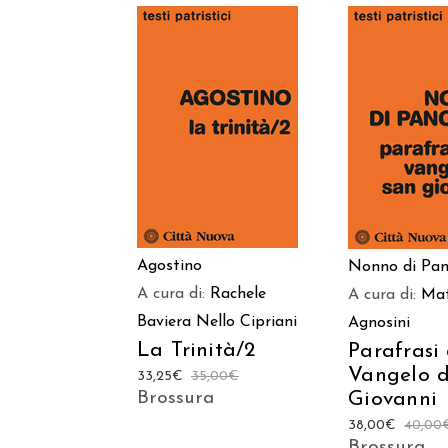
AGGIUNGI AL
AGGIUNGI
CARRELLO
CARREL
Agostino
Nonno di Pan
A cura di:
Rachele
A cura di:
Ma
Baviera
Nello Cipriani
Agnosini
La Trinità/2
Parafrasi 
Vangelo d
33,25
€
35,00
€
Giovanni
Brossura
38,00
€
40,00
Brossura