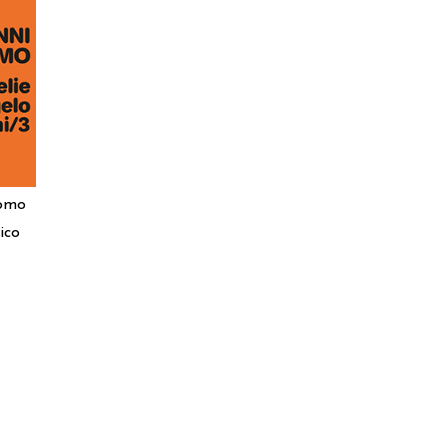
tomo
ico