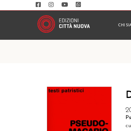
CHI S
D
2
P
c