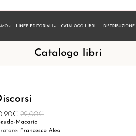
IAMO
LINEE EDITORIALI
CATALOGO LIBRI
DISTRIBUZIONE
N
Catalogo libri
iscorsi
0,90
€
22,00
€
seudo-Macario
uratore:
Francesco Aleo