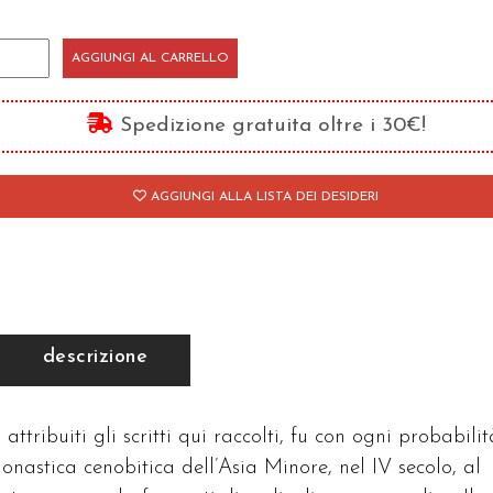
scorsi
AGGIUNGI AL CARRELLO
antità
Spedizione gratuita oltre i 30€!
AGGIUNGI ALLA LISTA DEI DESIDERI
descrizione
ribuiti gli scritti qui raccolti, fu con ogni probabilit
astica cenobitica dell’Asia Minore, nel IV secolo, al