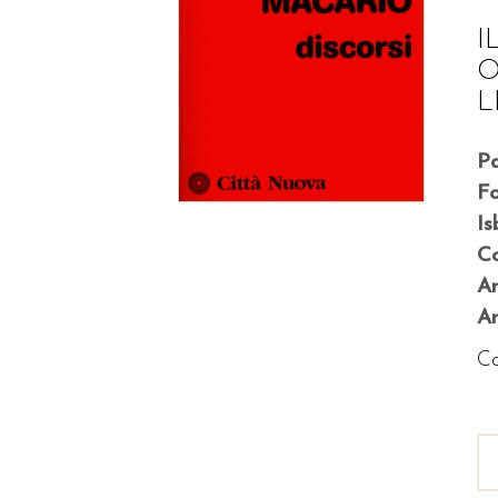
I
O
L
P
F
Is
Co
A
An
Co