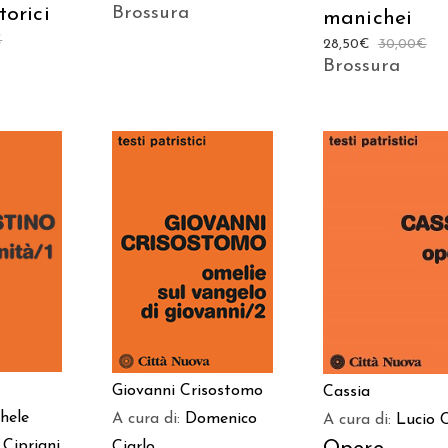
Brossura
torici
manichei
€
28,50
€
30,00
€
Brossura
 AL
AGGIUNGI AL
AGGIUNGI AL
LO
CARRELLO
CARRELLO
Giovanni Crisostomo
Cassia
hele
A cura di:
Domenico
A cura di:
Lucio 
 Cipriani
Ciarlo