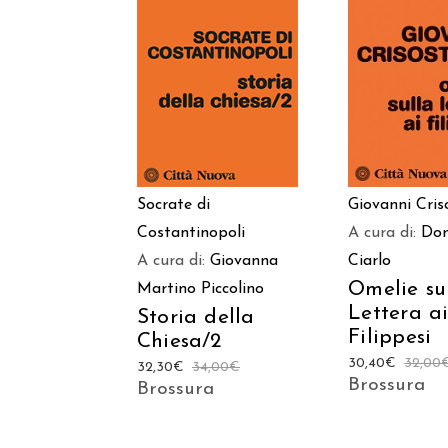
AGGIUNGI
AGGIUNGI AL
CARREL
CARRELLO
Giovanni Cri
Socrate di
A cura di:
Do
Costantinopoli
Ciarlo
A cura di:
Giovanna
Omelie su
Martino Piccolino
Lettera a
Storia della
Filippesi
Chiesa/2
30,40
€
32,00
32,30
€
34,00
€
Brossura
Brossura