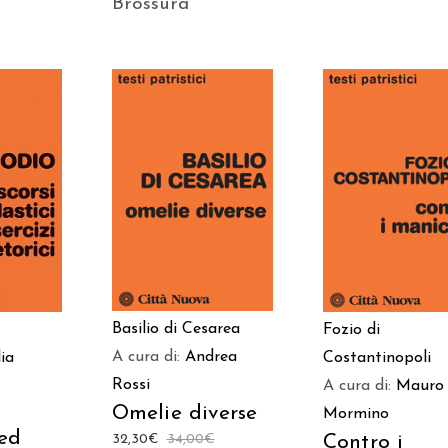
Brossura
AGGIUNGI AL
 AL
AGGIUNGI AL
CARRELLO
LO
CARRELLO
Basilio di Cesarea
Fozio di
A cura di:
Andrea
Costantinopoli
lia
Rossi
A cura di:
Mauro
Omelie diverse
Mormino
 ed
Contro i
32,30
€
34,00
€