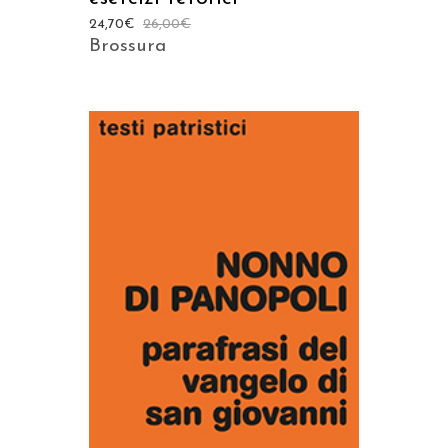
24,70
€
26,00
€
Brossura
AGGIUNGI AL CARRELLO