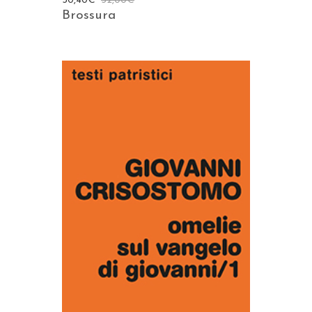
30,40
€
32,00
€
Brossura
AGGIUNGI AL CARRELLO