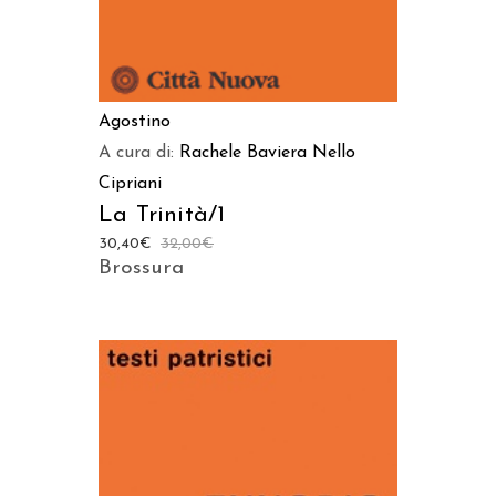
Agostino
A cura di:
Rachele Baviera
Nello
Cipriani
La Trinità/1
30,40
€
32,00
€
Brossura