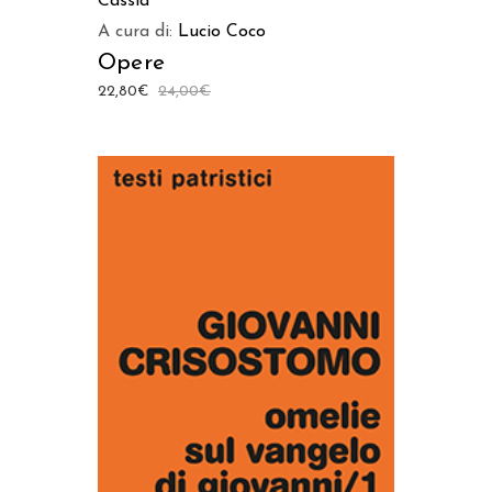
Cassia
A cura di:
Lucio Coco
Opere
22,80
€
24,00
€
AGGIUNGI AL CARRELLO