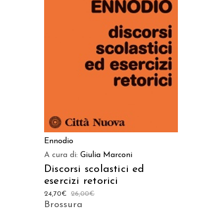
AGGIUNGI AL CARRELLO
Ennodio
A cura di:
Giulia Marconi
Discorsi scolastici ed
esercizi retorici
24,70
€
26,00
€
Brossura