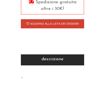
Spedizione gratuita
di
oltre i 30€!
Giovanni
Crisostomo
AGGIUNGI ALLA LISTA DEI DESIDERI
quantità
descrizione
–