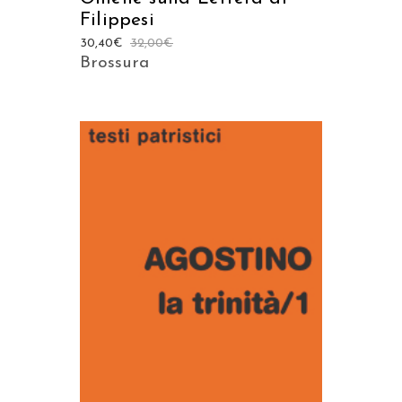
Filippesi
30,40
€
32,00
€
Brossura
AGGIUNGI AL CARRELLO