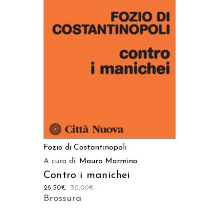
AGGIUNGI AL CARRELLO
Fozio di Costantinopoli
A cura di:
Mauro Mormino
Contro i manichei
28,50
€
30,00
€
Brossura