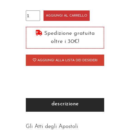
Dare
AGGIUNGI AL CARRELLO
un
volto
Spedizione gratuita
alla
oltre i 30€!
Chiesa
quantità
AGGIUNGI ALLA LISTA DEI DESIDERI
descrizione
Gli Atti degli Apostoli