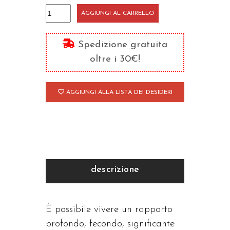
Le
AGGIUNGI AL CARRELLO
parole
sono
Spedizione gratuita
importanti
oltre i 30€!
quantità
AGGIUNGI ALLA LISTA DEI DESIDERI
descrizione
È possibile vivere un rapporto
profondo, fecondo, significante