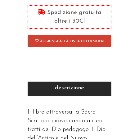
con
Dio
Spedizione gratuita
quantità
oltre i 30€!
AGGIUNGI ALLA LISTA DEI DESIDERI
descrizione
Il libro attraversa la Sacra
Scrittura individuando alcuni
tratti del Dio pedagogo. Il Dio
dell’Antico e del Nuovo