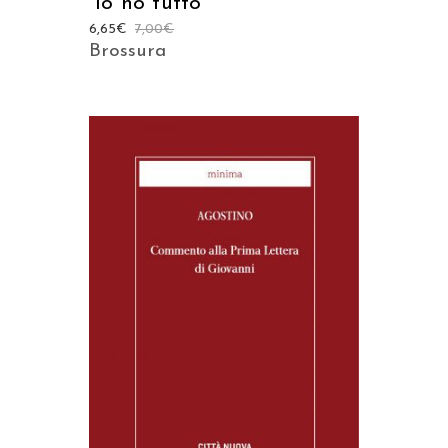
“Io ho tutto”
6,65
€
7,00
€
Brossura
AGGIUNGI AL CARRELLO