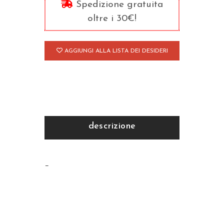
Spedizione gratuita
di
oltre i 30€!
Giovanni
/2
AGGIUNGI ALLA LISTA DEI DESIDERI
quantità
descrizione
–