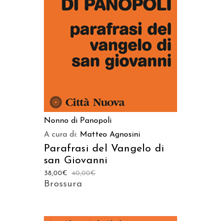
AGGIUNGI AL CARRELLO
Nonno di Panopoli
A cura di:
Matteo Agnosini
Parafrasi del Vangelo di
san Giovanni
38,00
€
40,00
€
Brossura