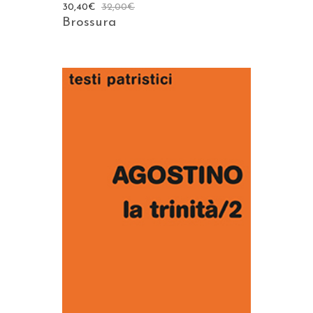
30,40
€
32,00
€
Brossura
AGGIUNGI AL CARRELLO