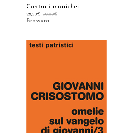
Contro i manichei
28,50
€
30,00
€
Brossura
AGGIUNGI AL CARRELLO