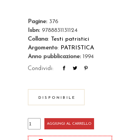
Pagine:
376
Isbn:
9788831131124
Collana
:
Testi patristici
Argomento
:
PATRISTICA
Anno pubblicazione:
1994
Condividi:
DISPONIBILE
Commento
AGGIUNGI AL CARRELLO
al
Vangelo