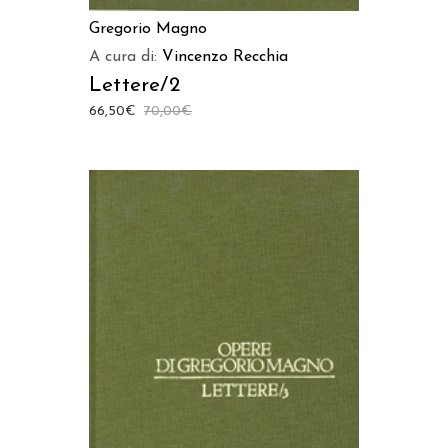
Gregorio Magno
A cura di:
Vincenzo Recchia
Lettere/2
66,50
€
70,00
€
AGGIUNGI AL CARRELLO