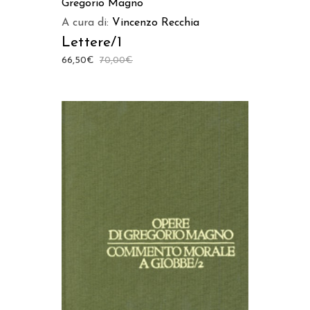
Gregorio Magno
A cura di:
Vincenzo Recchia
Lettere/1
66,50
€
70,00
€
AGGIUNGI AL CARRELLO