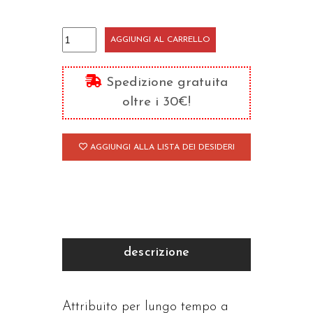
Commento
AGGIUNGI AL CARRELLO
al
Primo
Spedizione gratuita
Libro
oltre i 30€!
dei
Re/3
AGGIUNGI ALLA LISTA DEI DESIDERI
quantità
descrizione
Attribuito per lungo tempo a