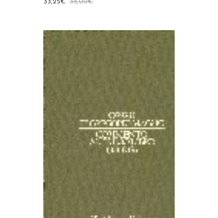
33,25
€
35,00
€
AGGIUNGI AL CARRELLO