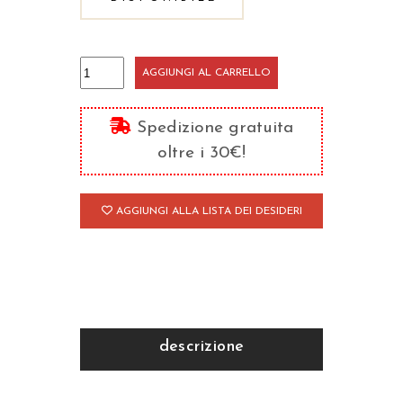
Commento
AGGIUNGI AL CARRELLO
ai
Profeti
Spedizione gratuita
minori
oltre i 30€!
quantità
AGGIUNGI ALLA LISTA DEI DESIDERI
descrizione