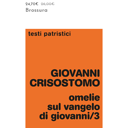
24,70
€
26,00
€
Brossura
AGGIUNGI AL CARRELLO