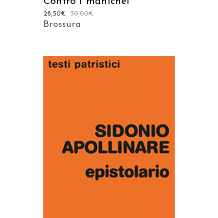
Contro i manichei
28,50
€
30,00
€
Brossura
AGGIUNGI AL CARRELLO