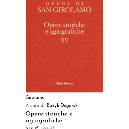
LEGGI TUTTO
Girolamo
A cura di:
Bazyli Degorski
Opere storiche e
agiografiche
83,60
€
88,00
€