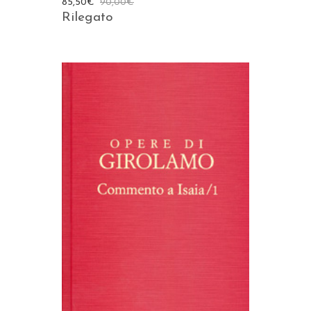
85,50
€
90,00
€
Rilegato
AGGIUNGI AL CARRELLO