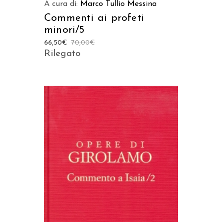
A cura di:
Marco Tullio Messina
Commenti ai profeti
minori/5
66,50
€
70,00
€
Rilegato
AGGIUNGI AL CARRELLO