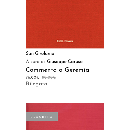
San Girolamo
A cura di:
Giuseppe Caruso
Commento a Geremia
76,00
€
80,00
€
Rilegato
ESAURITO