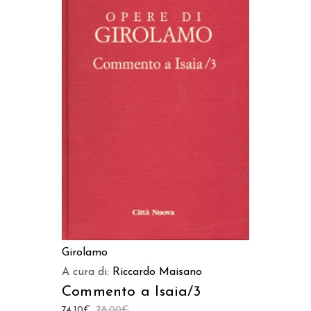
LEGGI TUTTO
Girolamo
A cura di:
Riccardo Maisano
Commento a Isaia/3
74,10
€
78,00
€