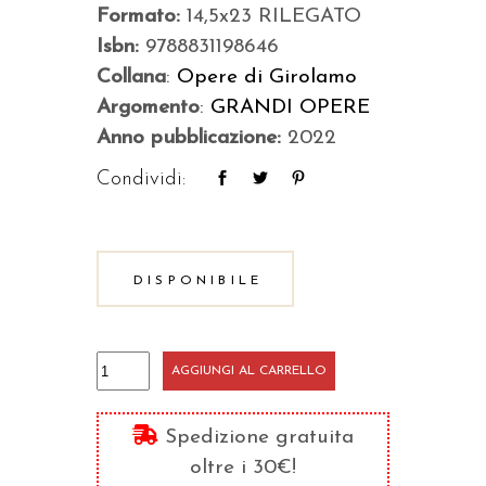
Formato:
14,5x23 RILEGATO
Isbn:
9788831198646
Collana
:
Opere di Girolamo
Argomento
:
GRANDI OPERE
Anno pubblicazione:
2022
Condividi:
DISPONIBILE
Commento
AGGIUNGI AL CARRELLO
a
Matteo
Spedizione gratuita
quantità
oltre i 30€!