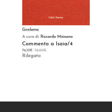
Girolamo
A cura di:
Riccardo Maisano
Commento a Isaia/4
74,10
€
78,00
€
Rilegato