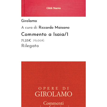
Girolamo
A cura di:
Riccardo Maisano
Commento a Isaia/1
71,25
€
75,00
€
Rilegato