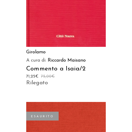
Girolamo
A cura di:
Riccardo Maisano
Commento a Isaia/2
71,25
€
75,00
€
Rilegato
ESAURITO