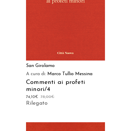
AGGIUNGI AL CARRELLO
San Girolamo
A cura di:
Marco Tullio Messina
Commenti ai profeti
minori/4
74,10
€
78,00
€
Rilegato