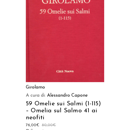
AGGIUNGI AL CARRELLO
Girolamo
A cura di:
Alessandro Capone
59 Omelie sui Salmi (1-115)
– Omelia sul Salmo 41 ai
neofiti
76,00
€
80,00
€