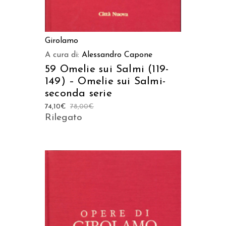
Girolamo
A cura di:
Alessandro Capone
59 Omelie sui Salmi (119-
149) – Omelie sui Salmi-
seconda serie
74,10
€
78,00
€
Rilegato