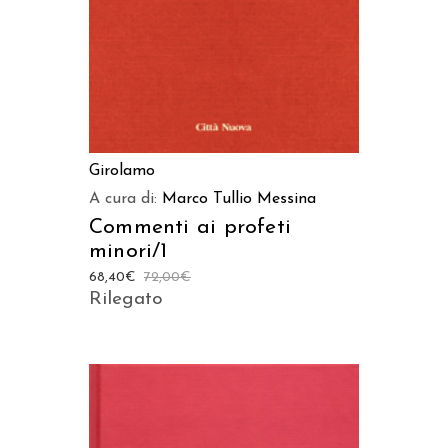
Girolamo
A cura di:
Marco Tullio Messina
Commenti ai profeti
minori/1
68,40
€
72,00
€
Rilegato