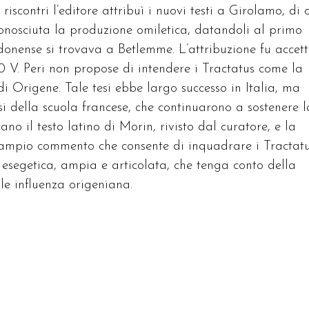
riscontri l’editore attribuì i nuovi testi a Girolamo, di 
onosciuta la produzione omiletica, datandoli al primo
donense si trovava a Betlemme. L’attribuzione fu accet
 V. Peri non propose di intendere i Tractatus come la
i Origene. Tale tesi ebbe largo successo in Italia, ma
osi della scuola francese, che continuarono a sostenere l
o il testo latino di Morin, rivisto dal curatore, e la
 ampio commento che consente di inquadrare i Tractat
a esegetica, ampia e articolata, che tenga conto della
le influenza origeniana.