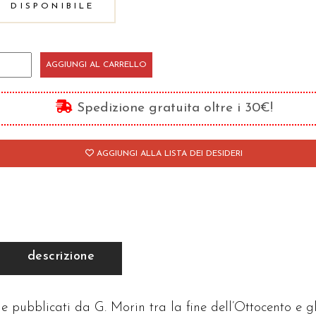
DISPONIBILE
9
AGGIUNGI AL CARRELLO
melie
i
Spedizione gratuita oltre i 30€!
lmi
19-
AGGIUNGI ALLA LISTA DEI DESIDERI
9)
melie
i
lmi-
descrizione
econda
rie
antità
 e pubblicati da G. Morin tra la fine dell’Ottocento e gl