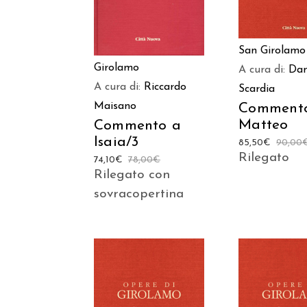
San Girolamo
Girolamo
A cura di:
Dan
A cura di:
Riccardo
Scardia
Maisano
Comment
Matteo
Commento a
Isaia/3
85,50
€
90,00
Rilegato
74,10
€
78,00
€
Rilegato con
sovracopertina