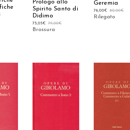
riche
Prologo allo
Geremia
fiche
Spirito Santo di
76,00
€
80,00
€
€
Didimo
Rilegato
75,05
€
79,00
€
Brossura
AGGIUNGI AL
 AL
AGGIUNGI AL
CARRELLO
LO
CARRELLO