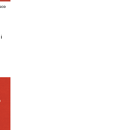
sco
a
i