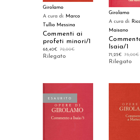
Girolamo
Girolamo
A cura di:
Marco
A cura di:
Ric
Tullio Messina
Maisano
Commenti ai
Comment
profeti minori/1
Isaia/1
68,40
€
72,00
€
71,25
€
75,00
€
Rilegato
Rilegato
ESAURITO
AGGIUNGI
LEGGI TUTTO
CARREL