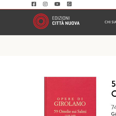
CHI S
5
O
7
G