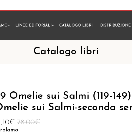
IAMO
LINEE EDITORIALI
CATALOGO LIBRI
DISTRIBUZIONE
N
Catalogo libri
9 Omelie sui Salmi (119-149)
melie sui Salmi-seconda ser
4,10
€
78,00
€
irolamo