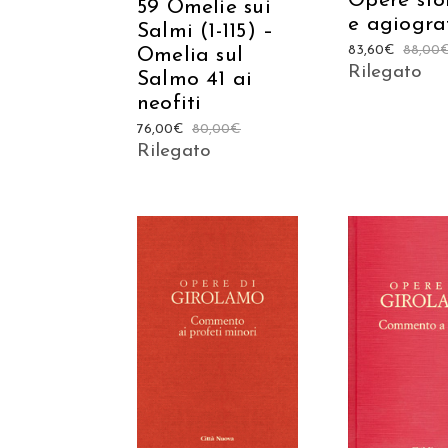
Opere sto
59 Omelie sui
e agiogra
Salmi (1-115) –
83,60
€
88,00
Omelia sul
Rilegato
Salmo 41 ai
neofiti
76,00
€
80,00
€
Rilegato
AGGIUNGI AL
AGGIUNGI
CARRELLO
CARREL