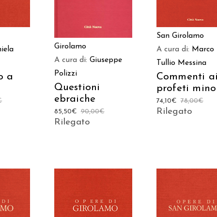
San Girolamo
Girolamo
iela
A cura di:
Marco
A cura di:
Giuseppe
Tullio Messina
Polizzi
o a
Commenti a
Questioni
profeti mino
ebraiche
€
74,10
€
78,00
€
Rilegato
85,50
€
90,00
€
Rilegato