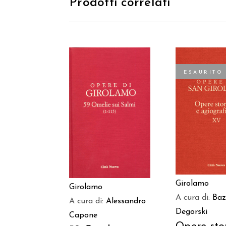
Prodotti correlati
ESAURITO
AGGIUNGI AL
LEGGI TU
CARRELLO
Girolamo
Girolamo
A cura di:
Baz
A cura di:
Alessandro
Degorski
Capone