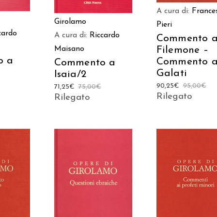
A cura di:
France
Girolamo
Pieri
cardo
A cura di:
Riccardo
Commento 
Filemone –
Maisano
o a
Commento a
Commento a
Galati
Isaia/2
90,25
€
95,00
€
71,25
€
75,00
€
Rilegato
Rilegato
 AL
AGGIUNGI AL
AGGIUNGI AL
LO
CARRELLO
CARRELLO