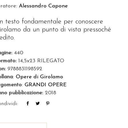
uratore:
Alessandro Capone
n testo fondamentale per conoscere
irolamo da un punto di vista pressoché
edito.
agine:
440
ormato:
14,5x23 RILEGATO
bn:
9788831198592
llana
:
Opere di Girolamo
rgomento
:
GRANDI OPERE
no pubblicazione:
2018
ndividi: