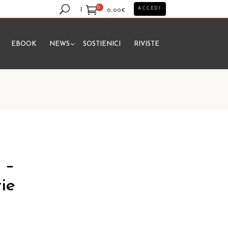
0
ACCEDI
0,00
€
EBOOK
NEWS
SOSTIENICI
RIVISTE
essun prodotto nel carrello.
 –
ie