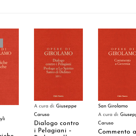
AGGIUNGI AL
AGGIUNGI AL
TTO
CARRELLO
CARRELLO
A cura di:
Giuseppe
San Girolamo
Caruso
A cura di:
Giusep
yli
Dialogo contro
Caruso
i Pelagiani –
Commento 