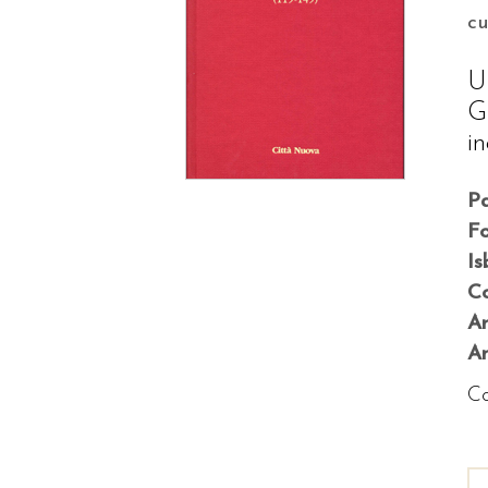
c
U
G
in
P
F
Is
Co
A
An
Co