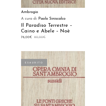
Ambrogio
A cura di:
Paolo Siniscalco
Il Paradiso Terrestre –
Caino e Abele – Noè
76,00
€
80,00
€
ESAURITO
LEGGI TUTTO