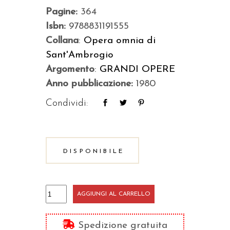
Pagine:
364
Isbn:
9788831191555
Collana
:
Opera omnia di
Sant'Ambrogio
Argomento
:
GRANDI OPERE
Anno pubblicazione:
1980
Condividi:
DISPONIBILE
Commento
AGGIUNGI AL CARRELLO
a
dodici
Spedizione gratuita