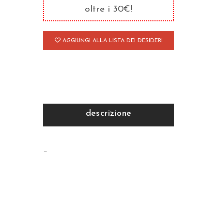
Salmi/2
oltre i 30€!
quantità
AGGIUNGI ALLA LISTA DEI DESIDERI
descrizione
–