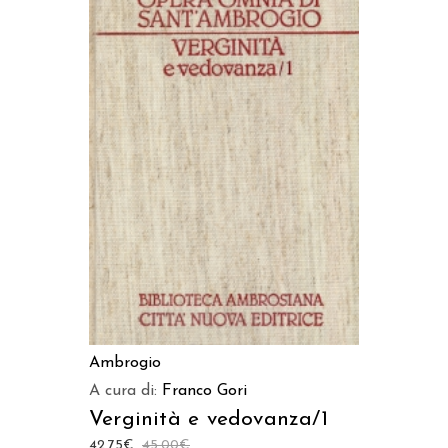
AGGIUNGI AL CARRELLO
Ambrogio
A cura di:
Franco Gori
Verginità e vedovanza/1
42,75
€
45,00
€