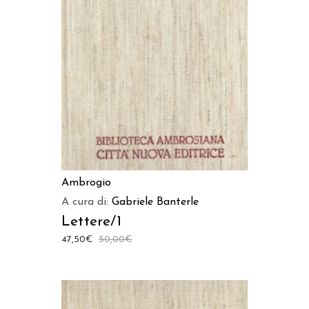
AGGIUNGI AL CARRELLO
Ambrogio
A cura di:
Gabriele Banterle
Lettere/1
47,50
€
50,00
€