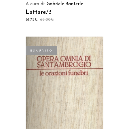
A cura di:
Gabriele Banterle
Lettere/3
61,75
€
65,00
€
ESAURITO
LEGGI TUTTO