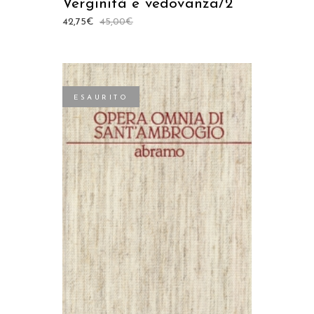
Verginità e vedovanza/2
42,75
€
45,00
€
ESAURITO
LEGGI TUTTO