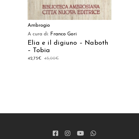
Ambrogio
A cura di:
Franco Gori
Elia e il digiuno – Naboth
– Tobia
42,75
€
45,00
€