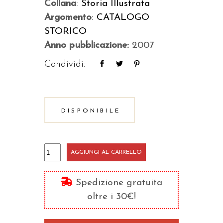
Collana
:
Storia Illustrata
Argomento
:
CATALOGO
STORICO
Anno pubblicazione:
2007
Condividi:
DISPONIBILE
Atlante
AGGIUNGI AL CARRELLO
storico
della
Spedizione gratuita
cultura
oltre i 30€!
medievale
quantità