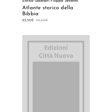
Enrico Galbiati
Filippo Serafini
Atlante storico della
Bibbia
85,50
€
90,00
€
AGGIUNGI AL CARRELLO