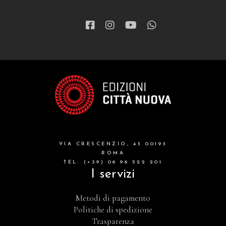
narrativa
letteratura spirituale
grandi opere
formazione cristiana e liturgia
catalogo storico
bibbia
VIA CRESCENZIO, 43 00193
attualita'
ROMA
TEL. (+39) 06 96 522 201
I servizi
Metodi di pagamento
Politiche di spedizione
Trasparenza