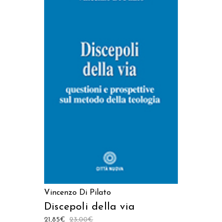
AGGIUNGI AL CARRELLO
Vincenzo Di Pilato
Discepoli della via
21,85
€
23,00
€