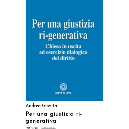
AGGIUNGI AL CARRELLO
Andrea Giovita
Per una giustizia ri-
generativa
28,50
€
30,00
€