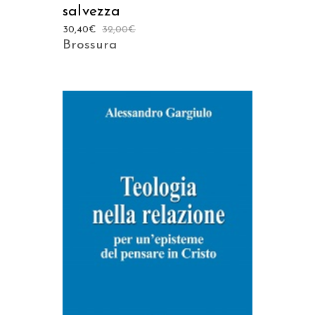
salvezza
30,40
€
32,00
€
Brossura
AGGIUNGI AL CARRELLO