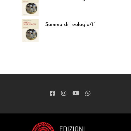
37,05
€
Somma di teologia/1.1
37,05
€