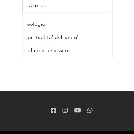
teologia
spiritualita' dell'unita'
salute e benessere
saggistica
ragazzi
patristica
narrativa
letteratura spirituale
grandi opere