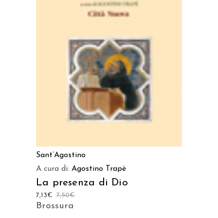
AGGIUNGI AL CARRELLO
Sant’Agostino
A cura di:
Agostino Trapè
La presenza di Dio
7,13
€
7,50
€
Brossura