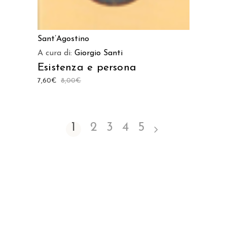
Sant’Agostino
A cura di:
Giorgio Santi
Esistenza e persona
7,60
€
8,00
€
1
2
3
4
5