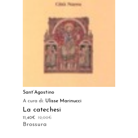
AGGIUNGI AL CARRELLO
Sant’Agostino
A cura di:
Ulisse Marinucci
La catechesi
11,40
€
12,00
€
Brossura