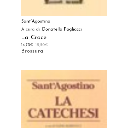
Sant’Agostino
A cura di:
Donatella Pagliacci
La Croce
14,73
€
15,50
€
Brossura