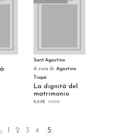
TO
LEGGI TUTTO
Sant’Agostino
tà
A cura di:
Agostino
Trapè
La dignità del
matrimonio
9,03
€
9,50
€
1
2
3
4
5