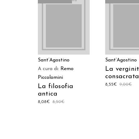
LEGGI TUTTO
LEGGI TUT
Sant’Agostino
Sant’Agostino
La vergini
A cura di:
Remo
consacrata
Piccolomini
8,55
€
9,00
€
La filosofia
antica
8,08
€
8,50
€