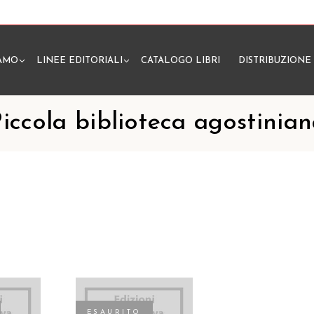
IAMO
LINEE EDITORIALI
CATALOGO LIBRI
DISTRIBUZIONE
N
iccola biblioteca agostinia
ESAURITO