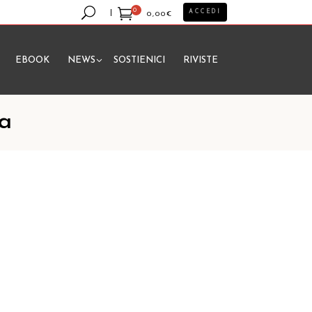
0
ACCEDI
0,00
€
EBOOK
NEWS
SOSTIENICI
RIVISTE
essun prodotto nel carrello.
na