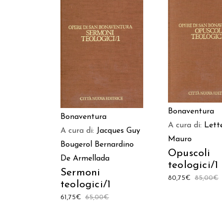
AGGIUNGI AL C
AGGIUNGI AL CARRELLO
Bonaventura
Bonaventura
A cura di:
Lett
A cura di:
Jacques Guy
Mauro
Bougerol
Bernardino
Opuscoli
De Armellada
teologici/1
Sermoni
80,75
€
85,00
€
teologici/1
61,75
€
65,00
€