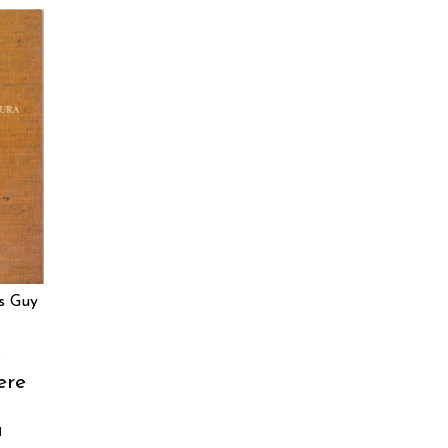
O
s Guy
e
ere
a