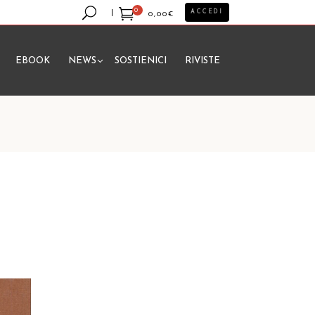
0
ACCEDI
0,00
€
EBOOK
NEWS
SOSTIENICI
RIVISTE
essun prodotto nel carrello.