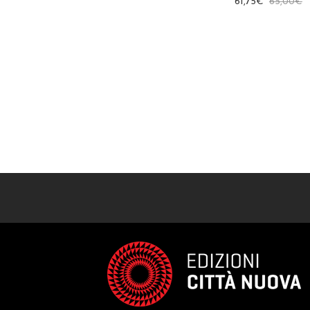
61,75
€
65,00
€