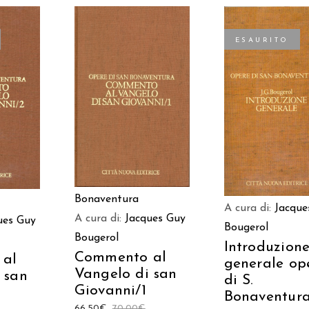
ESAURITO
AGGIUNGI AL CARRELLO
TO
LEGGI TUTT
Bonaventura
A cura di:
Jacque
A cura di:
Jacques Guy
ues Guy
Bougerol
Bougerol
Introduzion
Commento al
al
generale op
Vangelo di san
 san
di S.
Giovanni/1
Bonaventur
66,50
€
70,00
€