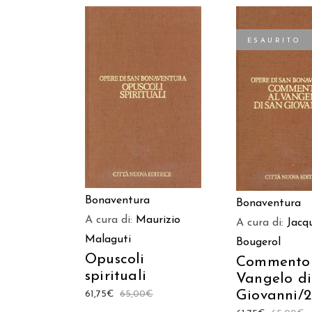
ESAURITO
AGGIUNGI AL CARRELLO
LEGGI TUT
Bonaventura
Bonaventura
A cura di:
Maurizio
A cura di:
Jacq
Malaguti
Bougerol
Opuscoli
Commento 
spirituali
Vangelo di
Giovanni/2
61,75
€
65,00
€