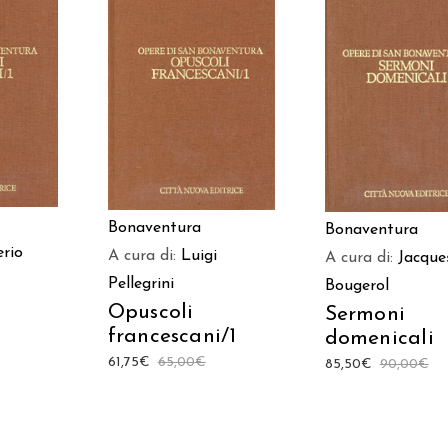
ARRELLO
AGGIUNGI AL CARRELLO
AGGIUNGI AL CAR
Bonaventura
Bonaventura
erio
A cura di:
Luigi
A cura di:
Jacque
Pellegrini
Bougerol
Opuscoli
Sermoni
francescani/1
domenicali
61,75
€
65,00
€
85,50
€
90,00
€