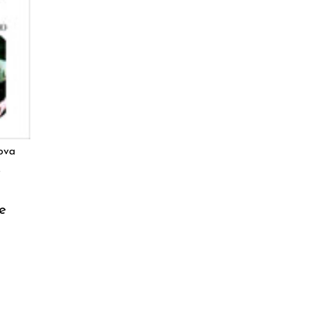
O
ova
o
e