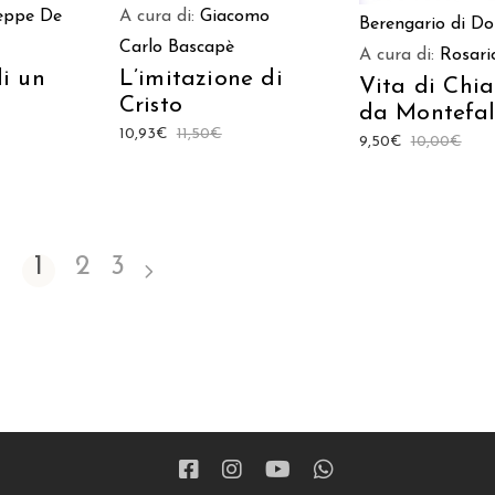
eppe De
A cura di:
Giacomo
Berengario di D
Carlo Bascapè
A cura di:
Rosari
i un
L’imitazione di
Vita di Chi
Cristo
da Montefal
10,93
€
11,50
€
9,50
€
10,00
€
1
2
3