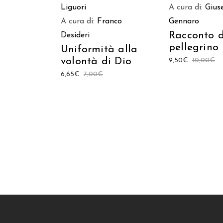
Liguori
A cura di:
Gius
A cura di:
Franco
Gennaro
Racconto d
Desideri
pellegrino
Uniformità alla
volontà di Dio
9,50
€
10,00
€
6,65
€
7,00
€