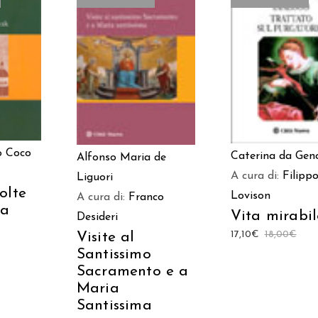
TO
LEGGI TUTT
LEGGI TUTTO
o Coco
Caterina da Gen
Alfonso Maria de
A cura di:
Filipp
Liguori
olte
Lovison
A cura di:
Franco
sa
Vita mirabil
Desideri
17,10
€
18,00
€
Visite al
Santissimo
Sacramento e a
Maria
Santissima