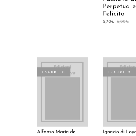
Perpetua e
Felicita
5,70
€
6,00
€
ESAURITO
ESAURITO
LEGGI TUTTO
LEGGI TUT
Alfonso Maria de
Ignazio di Loy