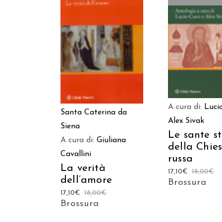
LEGGI TUT
AGGIUNGI AL CARRELLO
A cura di:
Luci
Santa Caterina da
Alex Sivak
Siena
Le sante st
A cura di:
Giuliana
della Chie
Cavallini
russa
La verità
17,10
€
18,00
€
dell’amore
Brossura
17,10
€
18,00
€
Brossura