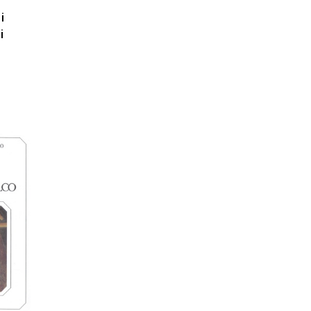
i
i
O