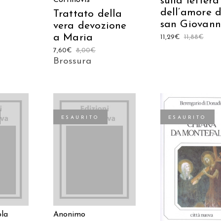
sulla lettera
dell’amore d
Trattato della
san Giovann
vera devozione
a Maria
11,29
€
11,88
€
7,60
€
8,00
€
Brossura
ESAURITO
ESAURITO
TO
LEGGI TUTTO
LEGGI TUTT
ola
Anonimo