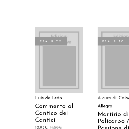
ESAURITO
ESAURITO
LEGGI TUTTO
LEGGI TUT
Luis de León
A cura di:
Calo
Commento al
Allegro
Cantico dei
Martirio di
Cantici
Policarpo 
Passione d
10,93
€
11,50
€