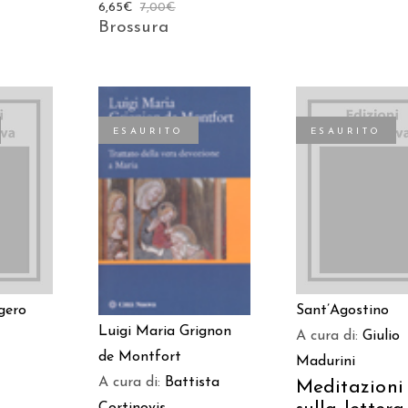
6,65
€
7,00
€
Brossura
ESAURITO
ESAURITO
TO
LEGGI TUTT
LEGGI TUTTO
gero
Sant’Agostino
Luigi Maria Grignon
A cura di:
Giulio
de Montfort
Madurini
/
A cura di:
Battista
Meditazioni
i
Cortinovis