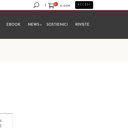
0
ACCEDI
0,00
€
EBOOK
NEWS
SOSTIENICI
RIVISTE
essun prodotto nel carrello.