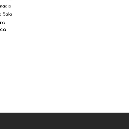
onadio
o Sala
ara
co