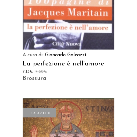
A cura di:
Giancarlo Galeazzi
La perfezione è nell’amore
7,13
€
7,50
€
Brossura
ESAURITO