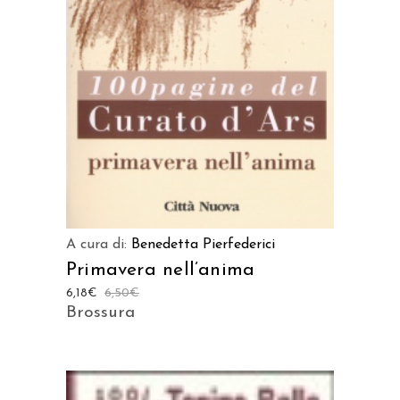
A cura di:
Benedetta Pierfederici
Primavera nell’anima
6,18
€
6,50
€
Brossura