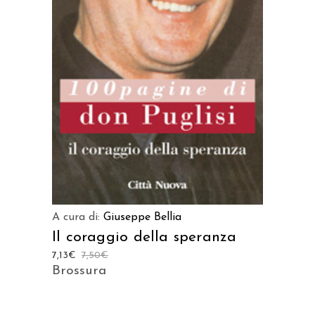
LEGGI TUTTO
A cura di:
Giuseppe Bellia
Il coraggio della speranza
7,13
€
7,50
€
Brossura