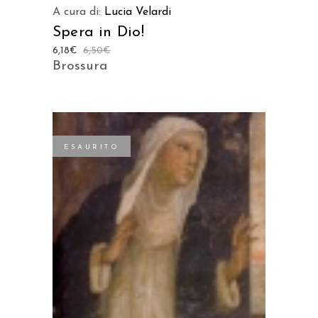
A cura di:
Lucia Velardi
Spera in Dio!
6,18
€
6,50
€
Brossura
ESAURITO
LEGGI TUTTO