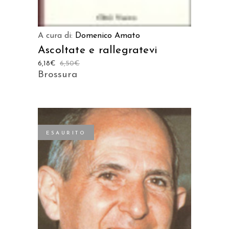
A cura di:
Domenico Amato
Ascoltate e rallegratevi
6,18
€
6,50
€
Brossura
ESAURITO