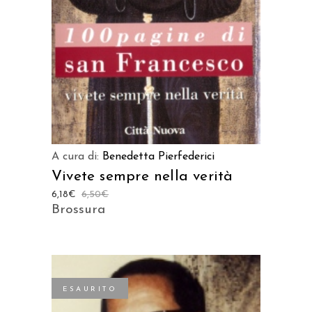
A cura di:
Benedetta Pierfederici
Vivete sempre nella verità
6,18
€
6,50
€
Brossura
ESAURITO