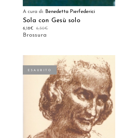
A cura di:
Benedetta Pierfederici
Sola con Gesù solo
6,18
€
6,50
€
Brossura
ESAURITO
LEGGI TUTTO