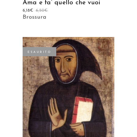
Ama e fa’ quello che vuoi
6,18
€
6,50
€
Brossura
ESAURITO
LEGGI TUTTO