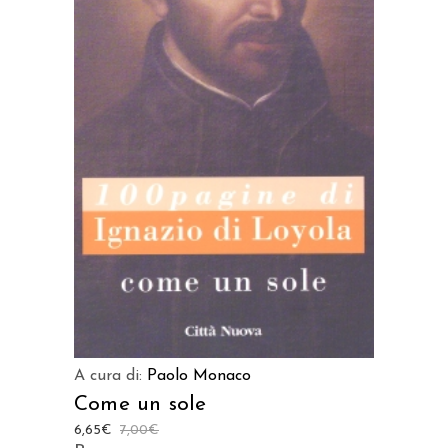
LEGGI TUTTO
A cura di:
Paolo Monaco
Come un sole
6,65
€
7,00
€