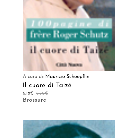
A cura di:
Maurizio Schoepflin
Il cuore di Taizé
6,18
€
6,50
€
Brossura