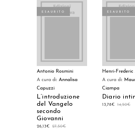
ESAURITO
ESAURITO
LEGGI TUTTO
LEGGI TUT
Antonio Rosmini
Henri-Frederic
A cura di:
Annalisa
A cura di:
Maur
Capuzzi
Ciampa
L’introduzione
Diario int
del Vangelo
13,78
€
14,50
€
secondo
Giovanni
26,13
€
27,50
€