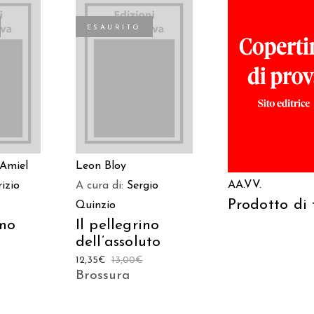
ESAURITO
TO
LEGGI TUTTO
LEGGI TUTT
 Amiel
Leon Bloy
AA.VV.
izio
A cura di:
Sergio
Prodotto di 
Quinzio
imo
Il pellegrino
dell’assoluto
12,35
€
13,00
€
Brossura