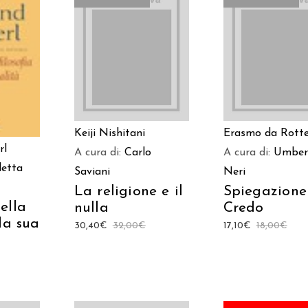
LEGGI TUTTO
LEGGI TUTT
ARRELLO
Keiji Nishitani
Erasmo da Rott
rl
A cura di:
Carlo
A cura di:
Umber
letta
Saviani
Neri
La religione e il
Spiegazione
ella
nulla
Credo
 la sua
30,40
€
32,00
€
17,10
€
18,00
€