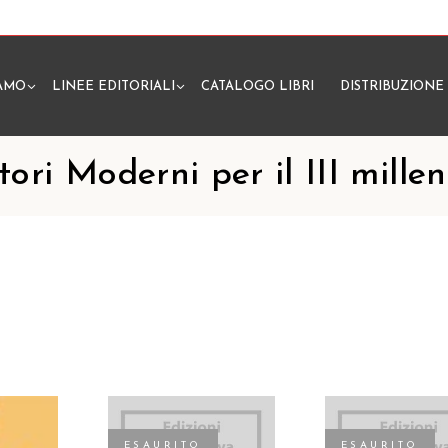
IAMO
LINEE EDITORIALI
CATALOGO LIBRI
DISTRIBUZIONE
N
ori Moderni per il III mille
ESAURITO
ESAURITO