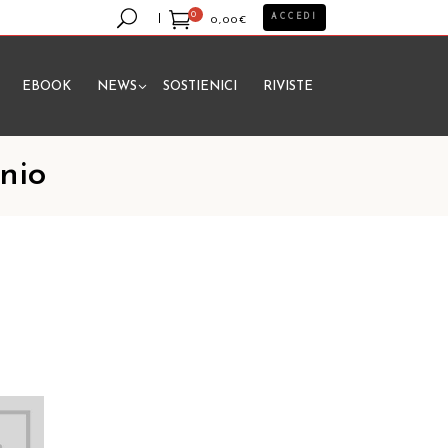
0
ACCEDI
0,00
€
EBOOK
NEWS
SOSTIENICI
RIVISTE
essun prodotto nel carrello.
nnio