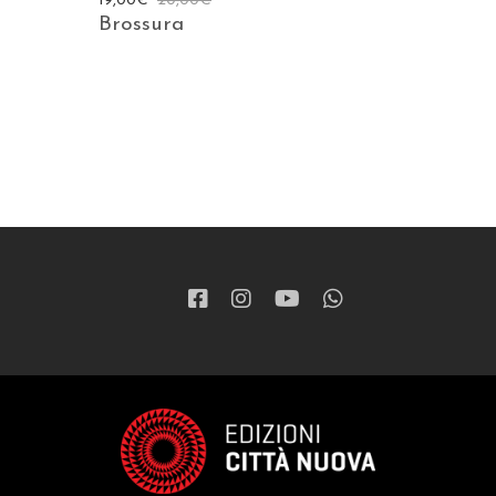
19,00
€
20,00
€
Brossura