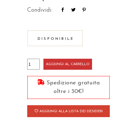
Condividi:
DISPONIBILE
La
AGGIUNGI AL CARRELLO
storia
della
Spedizione gratuita
filosofia
oltre i 30€!
e
la
AGGIUNGI ALLA LISTA DEI DESIDERI
sua
finalità
quantità