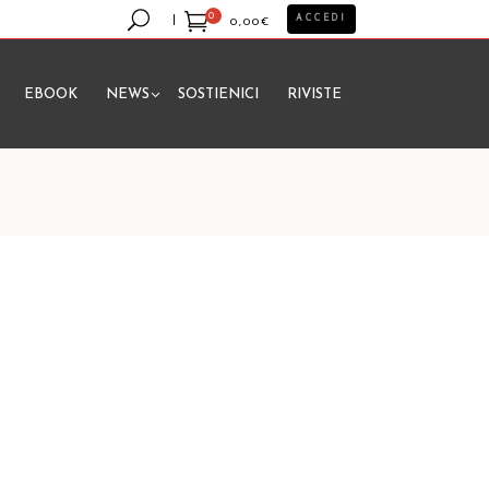
0
ACCEDI
0,00
€
EBOOK
NEWS
SOSTIENICI
RIVISTE
essun prodotto nel carrello.